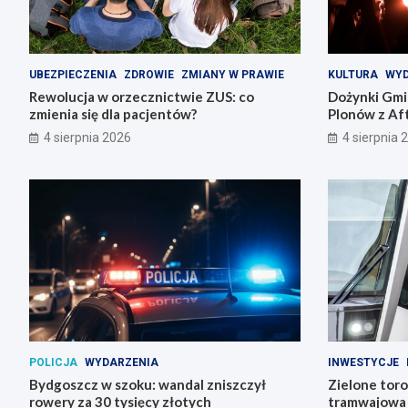
UBEZPIECZENIA
ZDROWIE
ZMIANY W PRAWIE
KULTURA
WYD
Rewolucja w orzecznictwie ZUS: co
Dożynki Gmi
zmienia się dla pacjentów?
Plonów z Aft
4 sierpnia 2026
4 sierpnia 
POLICJA
WYDARZENIA
INWESTYCJE
Bydgoszcz w szoku: wandal zniszczył
Zielone toro
rowery za 30 tysięcy złotych
tramwajowa 