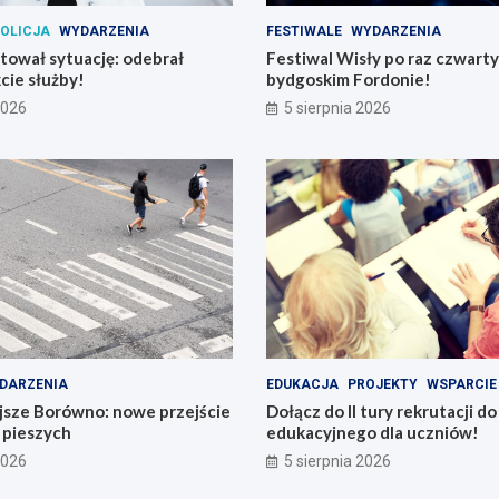
OLICJA
WYDARZENIA
FESTIWALE
WYDARZENIA
atował sytuację: odebrał
Festiwal Wisły po raz czwart
cie służby!
bydgoskim Fordonie!
2026
5 sierpnia 2026
DARZENIA
EDUKACJA
PROJEKTY
WSPARCIE
jsze Borówno: nowe przejście
Dołącz do II tury rekrutacji d
a pieszych
edukacyjnego dla uczniów!
2026
5 sierpnia 2026