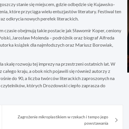
zczy stanie się miejscem, gdzie odbędzie się Kujawsko-
nia, które przyciąga wielu entuzjastów literatury. Festiwal ten
az odkrycia nowych perełek literackich.
czasie obejmują takie postacie jak Sławomir Koper, ceniony
olski, Jarosław Molenda – podróżnik oraz biograf Alfreda
autorka książek dla najmłodszych oraz Mariusz Borowiak,
 skalę rozwoju tej imprezy na przestrzeni ostatnich lat. W
ałego kraju, a obok nich pojawili się również autorzy z
śnie do 90, a liczba twórców literackich zaproszonych na
do czytelników, których Drozdowski ciepło zaprasza do
Zagrożenie mikroplastikiem w rzekach i tempo jego
powstawania