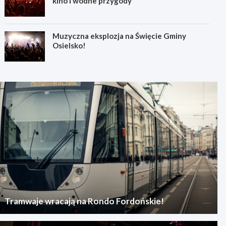
kino i wodne przygody
Muzyczna eksplozja na Święcie Gminy
Osielsko!
Tramwaje wracają na Rondo Fordońskie!