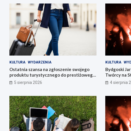
KULTURA
WYDARZENIA
KULTURA
WYD
Ostatnia szansa na zgłoszenie swojego
Bydgoski Ja
produktu turystycznego do prestiżowego
Twórcy na St
konkursu POT
5 sierpnia 2026
4 sierpnia 