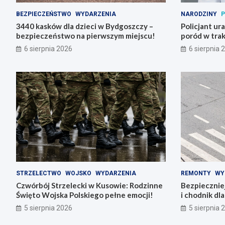
BEZPIECZEŃSTWO
WYDARZENIA
NARODZINY
P
3440 kasków dla dzieci w Bydgoszczy –
Policjant ur
bezpieczeństwo na pierwszym miejscu!
poród w trak
6 sierpnia 2026
6 sierpnia 
STRZELECTWO
WOJSKO
WYDARZENIA
REMONTY
WY
Czwórbój Strzelecki w Kusowie: Rodzinne
Bezpiecznie
Święto Wojska Polskiego pełne emocji!
i chodnik dl
5 sierpnia 2026
5 sierpnia 