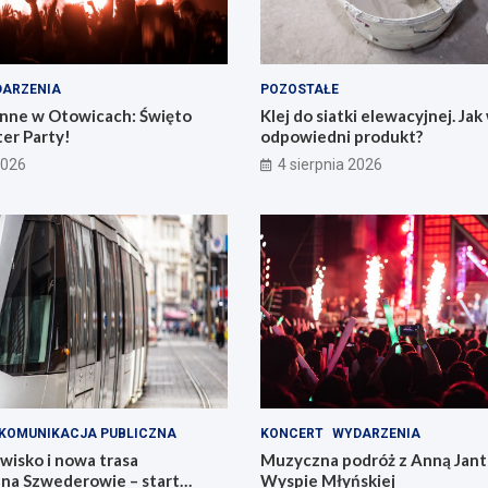
ARZENIA
POZOSTAŁE
nne w Otowicach: Święto
Klej do siatki elewacyjnej. Ja
er Party!
odpowiedni produkt?
2026
4 sierpnia 2026
KOMUNIKACJA PUBLICZNA
KONCERT
WYDARZENIA
wisko i nowa trasa
Muzyczna podróż z Anną Jant
na Szwederowie – start
Wyspie Młyńskiej