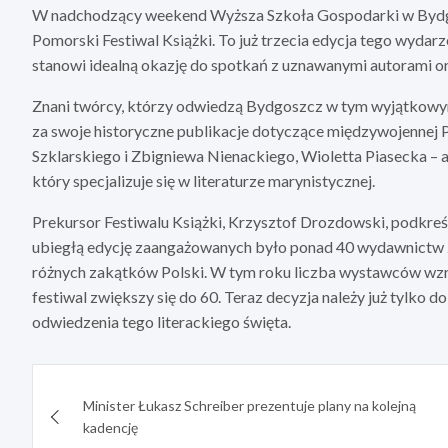
W nadchodzący weekend Wyższa Szkoła Gospodarki w Bydgos
Pomorski Festiwal Książki. To już trzecia edycja tego wydarze
stanowi idealną okazję do spotkań z uznawanymi autorami or
Znani twórcy, którzy odwiedzą Bydgoszcz w tym wyjątkowym 
za swoje historyczne publikacje dotyczące międzywojennej P
Szklarskiego i Zbigniewa Nienackiego, Wioletta Piasecka – 
który specjalizuje się w literaturze marynistycznej.
Prekursor Festiwalu Książki, Krzysztof Drozdowski, podkreśla
ubiegłą edycję zaangażowanych było ponad 40 wydawnictw z c
różnych zakątków Polski. W tym roku liczba wystawców wzro
festiwal zwiększy się do 60. Teraz decyzja należy już tylko 
odwiedzenia tego literackiego święta.
Nawigacja
Minister Łukasz Schreiber prezentuje plany na kolejną
wpisu
kadencję