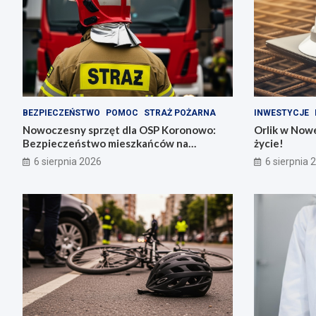
BEZPIECZEŃSTWO
POMOC
STRAŻ POŻARNA
INWESTYCJE
Nowoczesny sprzęt dla OSP Koronowo:
Orlik w Nowe
Bezpieczeństwo mieszkańców na
życie!
pierwszym miejscu!
6 sierpnia 2026
6 sierpnia 