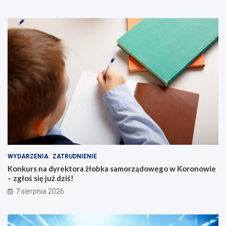
o
s
k
i
c
h
s
e
n
i
o
r
ó
w
WYDARZENIA
ZATRUDNIENIE
Konkurs na dyrektora żłobka samorządowego w Koronowie
– zgłoś się już dziś!
7 sierpnia 2026