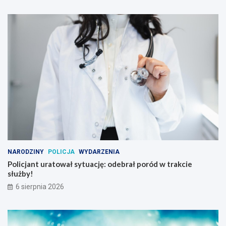
NARODZINY
POLICJA
WYDARZENIA
Policjant uratował sytuację: odebrał poród w trakcie
służby!
6 sierpnia 2026