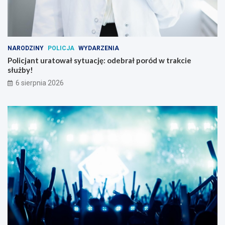
NARODZINY
POLICJA
WYDARZENIA
Policjant uratował sytuację: odebrał poród w trakcie
służby!
6 sierpnia 2026