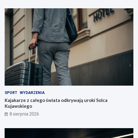
y
c
i
e
l
i
!
SPORT
WYDARZENIA
Kajakarze z całego świata odkrywają uroki Solca
Kujawskiego
8 sierpnia 2026