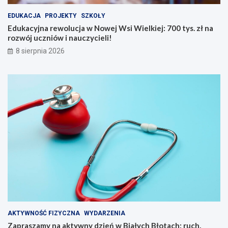
N
z
EDUKACJA
PROJEKTY
SZKOŁY
o
i
w
e
Edukacyjna rewolucja w Nowej Wsi Wielkiej: 700 tys. zł na
e
ń
rozwój uczniów i nauczycieli!
j
w
8 sierpnia 2026
W
B
s
i
i
a
W
ł
i
y
e
c
l
h
k
B
i
ł
e
o
j
t
:
a
7
c
0
h
0
:
t
r
y
u
AKTYWNOŚĆ FIZYCZNA
WYDARZENIA
s
c
Zapraszamy na aktywny dzień w Białych Błotach: ruch,