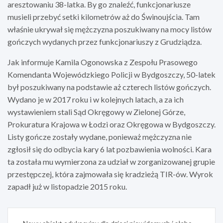
aresztowaniu 38-latka. By go znaleźć, funkcjonariusze
musieli przebyć setki kilometrów aż do Świnoujścia. Tam
właśnie ukrywał się mężczyzna poszukiwany na mocy listów
gończych wydanych przez funkcjonariuszy z Grudziądza.
Jak informuje Kamila Ogonowska z Zespołu Prasowego
Komendanta Wojewódzkiego Policji w Bydgoszczy, 50-latek
był poszukiwany na podstawie aż czterech listów gończych.
Wydano je w 2017 roku i w kolejnych latach, a za ich
wystawieniem stali Sąd Okręgowy w Zielonej Górze,
Prokuratura Krajowa w Łodzi oraz Okręgowa w Bydgoszczy.
Listy gończe zostały wydane, ponieważ mężczyzna nie
zgłosił się do odbycia kary 6 lat pozbawienia wolności. Kara
ta została mu wymierzona za udział w zorganizowanej grupie
przestępczej, która zajmowała się kradzieżą TIR-ów. Wyrok
zapadł już w listopadzie 2015 roku.
Nawigacja