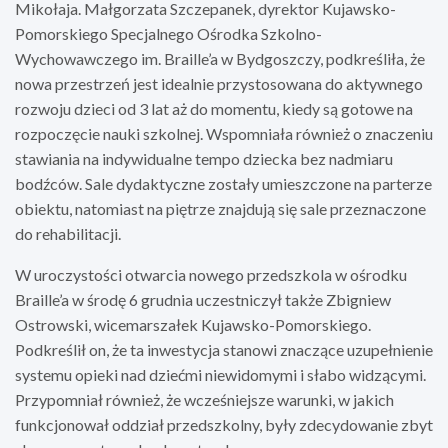
Mikołaja. Małgorzata Szczepanek, dyrektor Kujawsko-
Pomorskiego Specjalnego Ośrodka Szkolno-
Wychowawczego im. Braille’a w Bydgoszczy, podkreśliła, że
nowa przestrzeń jest idealnie przystosowana do aktywnego
rozwoju dzieci od 3 lat aż do momentu, kiedy są gotowe na
rozpoczęcie nauki szkolnej. Wspomniała również o znaczeniu
stawiania na indywidualne tempo dziecka bez nadmiaru
bodźców. Sale dydaktyczne zostały umieszczone na parterze
obiektu, natomiast na piętrze znajdują się sale przeznaczone
do rehabilitacji.
W uroczystości otwarcia nowego przedszkola w ośrodku
Braille’a w środę 6 grudnia uczestniczył także Zbigniew
Ostrowski, wicemarszałek Kujawsko-Pomorskiego.
Podkreślił on, że ta inwestycja stanowi znaczące uzupełnienie
systemu opieki nad dziećmi niewidomymi i słabo widzącymi.
Przypomniał również, że wcześniejsze warunki, w jakich
funkcjonował oddział przedszkolny, były zdecydowanie zbyt