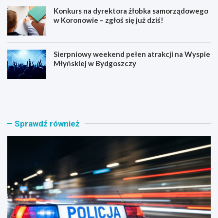
Konkurs na dyrektora żłobka samorządowego
w Koronowie – zgłoś się już dziś!
Sierpniowy weekend pełen atrakcji na Wyspie
Młyńskiej w Bydgoszczy
B
O
y
s
d
i
g
e
o
d
Sprawdź również
s
l
k
o
a
w
p
e
o
K
l
l
i
u
c
b
j
i
a
k
r
i