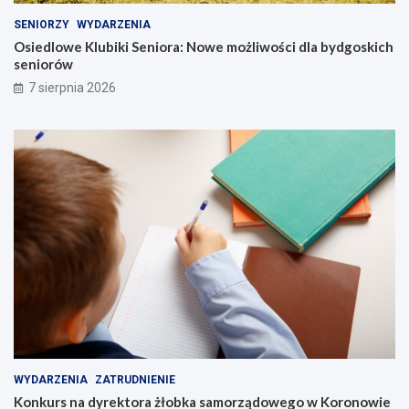
y
l
g
a
SENIORZY
WYDARZENIA
a
b
Osiedlowe Klubiki Seniora: Nowe możliwości dla bydgoskich
n
y
seniorów
g
d
7 sierpnia 2026
!
g
o
s
k
i
c
h
s
e
n
i
o
r
ó
w
WYDARZENIA
ZATRUDNIENIE
Konkurs na dyrektora żłobka samorządowego w Koronowie