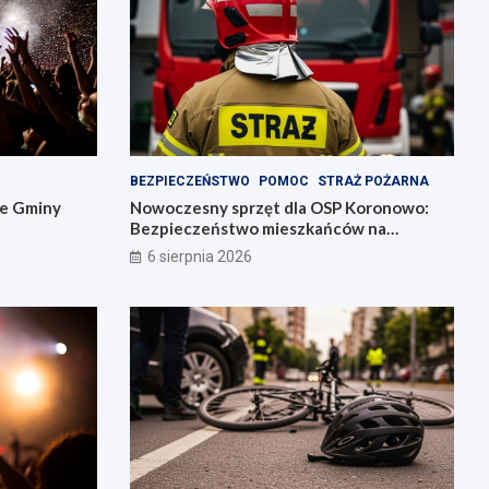
BEZPIECZEŃSTWO
POMOC
STRAŻ POŻARNA
ie Gminy
Nowoczesny sprzęt dla OSP Koronowo:
Bezpieczeństwo mieszkańców na
pierwszym miejscu!
6 sierpnia 2026