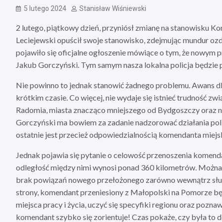
5 lutego 2024
Stanisław Wiśniewski
2 lutego, piątkowy dzień, przyniósł zmianę na stanowisku 
Leciejewski opuścił swoje stanowisko, zdejmując mundur o
pojawiło się oficjalne ogłoszenie mówiące o tym, że nowym 
Jakub Gorczyński. Tym samym nasza lokalna policja będzie p
Nie powinno to jednak stanowić żadnego problemu. Awans 
krótkim czasie. Co więcej, nie wydaje się istnieć trudność 
Radomia, miasta znacząco mniejszego od Bydgoszczy oraz n
Gorczyński ma bowiem za zadanie nadzorować działania policj
ostatnie jest przecież odpowiedzialnością komendanta miejs
Jednak pojawia się pytanie o celowość przenoszenia komend
odległość między nimi wynosi ponad 360 kilometrów. Można p
brak powiązań nowego przełożonego zarówno wewnątrz służby,
strony, komendant przeniesiony z Małopolski na Pomorze b
miejsca pracy i życia, uczyć się specyfiki regionu oraz poz
komendant szybko się zorientuje! Czas pokaże, czy była to d