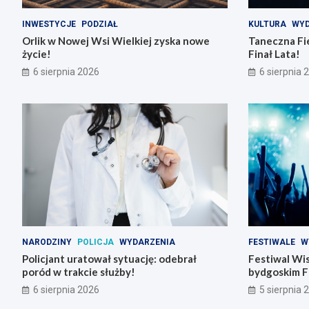
INWESTYCJE
PODZIAŁ
KULTURA
WYD
Orlik w Nowej Wsi Wielkiej zyska nowe
Taneczna Fie
życie!
Finał Lata!
6 sierpnia 2026
6 sierpnia 
NARODZINY
POLICJA
WYDARZENIA
FESTIWALE
W
Policjant uratował sytuację: odebrał
Festiwal Wis
poród w trakcie służby!
bydgoskim F
6 sierpnia 2026
5 sierpnia 