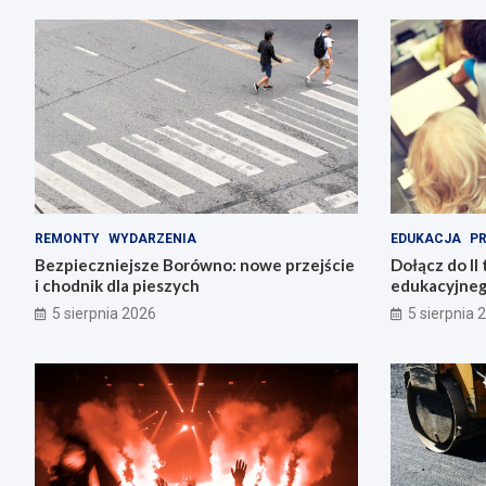
REMONTY
WYDARZENIA
EDUKACJA
P
Bezpieczniejsze Borówno: nowe przejście
Dołącz do II 
i chodnik dla pieszych
edukacyjneg
5 sierpnia 2026
5 sierpnia 