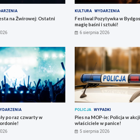
ARZENIA
KULTURA
WYDARZENIA
sta na Żwirowej: Ostatni
Festiwal Pozytywka w Bydgos
magię baśni i sztuki!
2026
6 sierpnia 2026
YDARZENIA
POLICJA
WYPADKI
ły po raz czwarty w
Pies na MOP-ie: Policja w akcji
ordonie!
właściciele w panice!
2026
5 sierpnia 2026