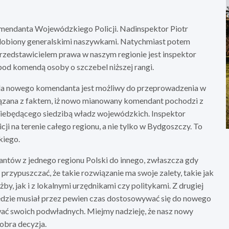
Komendanta Wojewódzkiego Policji. Nadinspektor Piotr
zdobiony generalskimi naszywkami. Natychmiast potem
przedstawicielem prawa w naszym regionie jest inspektor
od komendą osoby o szczebel niższej rangi.
dla nowego komendanta jest możliwy do przeprowadzenia w
związana z faktem, iż nowo mianowany komendant pochodzi z
iebędącego siedzibą władz wojewódzkich. Inspektor
i na terenie całego regionu, a nie tylko w Bydgoszczy. To
kiego.
antów z jednego regionu Polski do innego, zwłaszcza gdy
rzypuszczać, że takie rozwiązanie ma swoje zalety, takie jak
 jak i z lokalnymi urzędnikami czy politykami. Z drugiej
ędzie musiał przez pewien czas dostosowywać się do nowego
nawać swoich podwładnych. Miejmy nadzieję, że nasz nowy
obra decyzja.