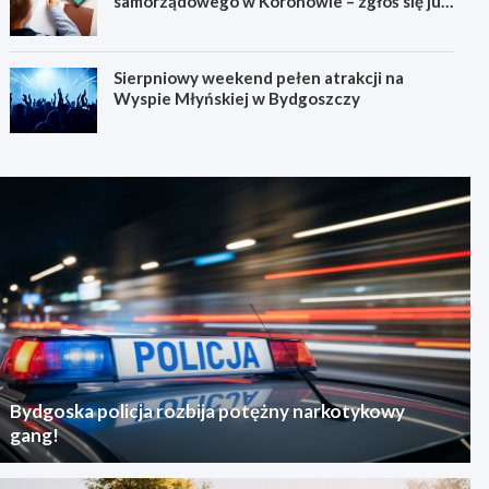
samorządowego w Koronowie – zgłoś się już
dziś!
Sierpniowy weekend pełen atrakcji na
Wyspie Młyńskiej w Bydgoszczy
Bydgoska policja rozbija potężny narkotykowy
gang!