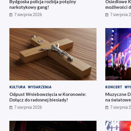
Bydgoska policja rozbija potężny
Osiedlowe K
narkotykowy gang!
możliwości 
7 sierpnia 2026
7 sierpnia 
KULTURA
WYDARZENIA
KONCERT
WY
Odpust Wniebowzięcia w Koronowie:
Muzyczne Di
Dołącz do radosnej biesiady!
na światowe 
7 sierpnia 2026
7 sierpnia 