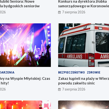
lubiki Seniora: Nowe
Konkurs na dyrektora żłobka
dla bydgoskich seniorów
samorządowego w Koronowie –
już dziś!
2026
7 sierpnia 2026
DARZENIA
BEZPIECZEŃSTWO
ZDROWIE
vy na Wyspie Młyńskiej: Czas
Zakaz kąpieli na plaży w Wier
hity!
powodu zakwitu sinic
2026
7 sierpnia 2026