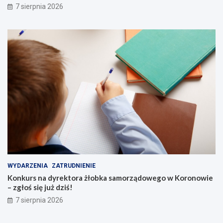
7 sierpnia 2026
!
g
o
s
k
i
c
h
s
e
n
i
o
r
ó
w
WYDARZENIA
ZATRUDNIENIE
Konkurs na dyrektora żłobka samorządowego w Koronowie
– zgłoś się już dziś!
7 sierpnia 2026