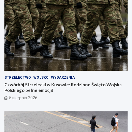
!
STRZELECTWO
WOJSKO
WYDARZENIA
Czwórbój Strzelecki w Kusowie: Rodzinne Święto Wojska
Polskiego pełne emocji!
5 sierpnia 2026