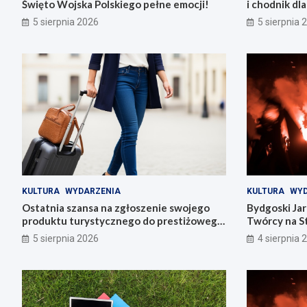
Święto Wojska Polskiego pełne emocji!
i chodnik dl
5 sierpnia 2026
5 sierpnia 
KULTURA
WYDARZENIA
KULTURA
WYD
Ostatnia szansa na zgłoszenie swojego
Bydgoski Ja
produktu turystycznego do prestiżowego
Twórcy na St
konkursu POT
5 sierpnia 2026
4 sierpnia 