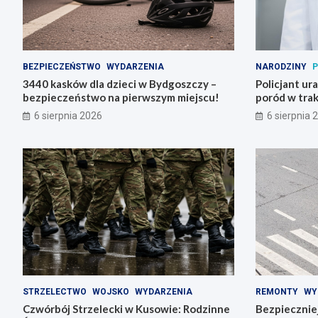
BEZPIECZEŃSTWO
WYDARZENIA
NARODZINY
P
3440 kasków dla dzieci w Bydgoszczy –
Policjant ur
bezpieczeństwo na pierwszym miejscu!
poród w trak
6 sierpnia 2026
6 sierpnia 
STRZELECTWO
WOJSKO
WYDARZENIA
REMONTY
WY
Czwórbój Strzelecki w Kusowie: Rodzinne
Bezpiecznie