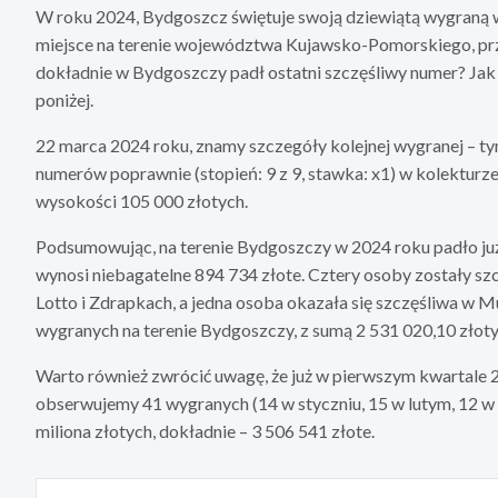
W roku 2024, Bydgoszcz świętuje swoją dziewiątą wygraną w
miejsce na terenie województwa Kujawsko-Pomorskiego, przy
dokładnie w Bydgoszczy padł ostatni szczęśliwy numer? Jak
poniżej.
22 marca 2024 roku, znamy szczegóły kolejnej wygranej – ty
numerów poprawnie (stopień: 9 z 9, stawka: x1) w kolekturz
wysokości 105 000 złotych.
Podsumowując, na terenie Bydgoszczy w 2024 roku padło już
wynosi niebagatelne 894 734 złote. Cztery osoby zostały s
Lotto i Zdrapkach, a jedna osoba okazała się szczęśliwa w 
wygranych na terenie Bydgoszczy, z sumą 2 531 020,10 złoty
Warto również zwrócić uwagę, że już w pierwszym kwartal
obserwujemy 41 wygranych (14 w styczniu, 15 w lutym, 12 w m
miliona złotych, dokładnie – 3 506 541 złote.