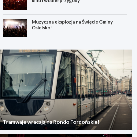
kino i wodne przygody
Muzyczna eksplozja na Święcie Gminy
Osielsko!
Tramwaje wracają na Rondo Fordońskie!