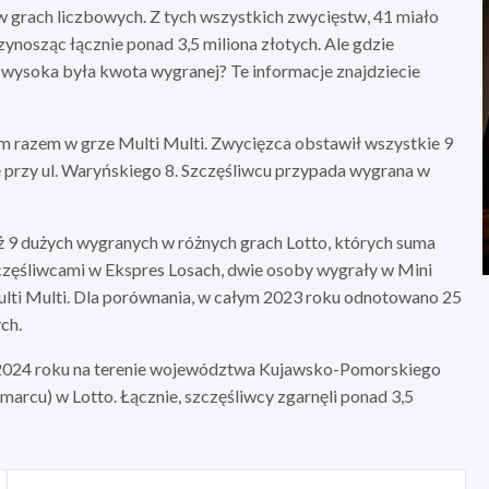
 grach liczbowych. Z tych wszystkich zwycięstw, 41 miało
nosząc łącznie ponad 3,5 miliona złotych. Ale gdzie
 wysoka była kwota wygranej? Te informacje znajdziecie
m razem w grze Multi Multi. Zwycięzca obstawił wszystkie 9
e przy ul. Waryńskiego 8. Szczęśliwcu przypada wygrana w
 9 dużych wygranych w różnych grach Lotto, których suma
zczęśliwcami w Ekspres Losach, dwie osoby wygrały w Mini
Multi Multi. Dla porównania, w całym 2023 roku odnotowano 25
ch.
e 2024 roku na terenie województwa Kujawsko-Pomorskiego
arcu) w Lotto. Łącznie, szczęśliwcy zgarnęli ponad 3,5