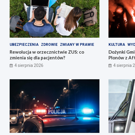
UBEZPIECZENIA
ZDROWIE
ZMIANY W PRAWIE
KULTURA
WYD
Rewolucja w orzecznictwie ZUS: co
Dożynki Gmi
zmienia się dla pacjentów?
Plonów z Aft
4 sierpnia 2026
4 sierpnia 