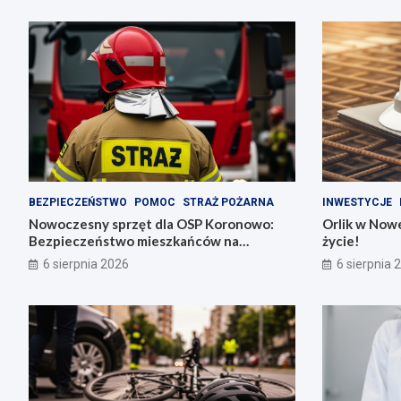
BEZPIECZEŃSTWO
POMOC
STRAŻ POŻARNA
INWESTYCJE
Nowoczesny sprzęt dla OSP Koronowo:
Orlik w Nowe
Bezpieczeństwo mieszkańców na
życie!
pierwszym miejscu!
6 sierpnia 2026
6 sierpnia 