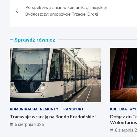
Nawigacja
Perspektywa zmian w komunikacji miejskiej
wpisu
Bydgoszczy: propozycje Trzeciej Drogi
Sprawdź również
KOMUNIKACJA
REMONTY
TRANSPORT
KULTURA
WYD
Tramwaje wracają na Rondo Fordońskie!
Dołącz do T
Wolontarius
6 sierpnia 2026
6 sierpnia 