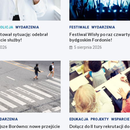
OLICJA
WYDARZENIA
FESTIWALE
WYDARZENIA
atował sytuację: odebrał
Festiwal Wisły po raz czwart
cie służby!
bydgoskim Fordonie!
2026
5 sierpnia 2026
DARZENIA
EDUKACJA
PROJEKTY
WSPARCIE
jsze Borówno: nowe przejście
Dołącz do II tury rekrutacji d