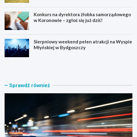
Konkurs na dyrektora żłobka samorządowego
w Koronowie – zgłoś się już dziś!
Sierpniowy weekend pełen atrakcji na Wyspie
Młyńskiej w Bydgoszczy
B
O
y
s
d
i
g
e
o
d
Sprawdź również
s
l
k
o
a
w
p
e
o
K
l
l
i
u
c
b
j
i