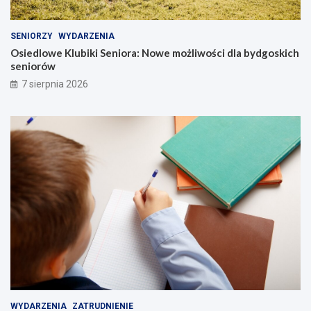
w
d
y
l
g
a
SENIORZY
WYDARZENIA
a
b
Osiedlowe Klubiki Seniora: Nowe możliwości dla bydgoskich
n
y
seniorów
g
d
7 sierpnia 2026
!
g
o
s
k
i
c
h
s
e
n
i
o
r
ó
w
WYDARZENIA
ZATRUDNIENIE