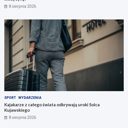
c
8 sierpnia 2026
z
y
c
i
e
l
i
!
SPORT
WYDARZENIA
Kajakarze z całego świata odkrywają uroki Solca
Kujawskiego
8 sierpnia 2026