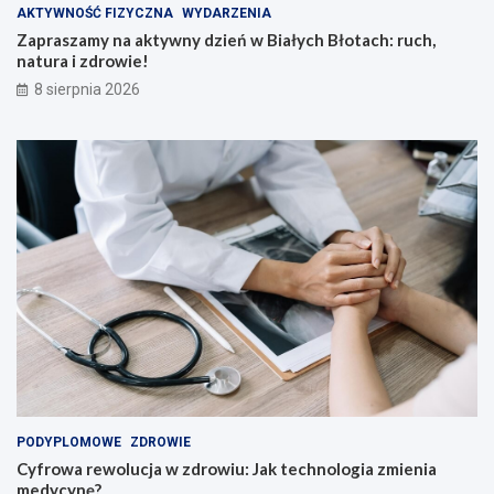
y
u
AKTYWNOŚĆ FIZYCZNA
WYDARZENIA
s
c
Zapraszamy na aktywny dzień w Białych Błotach: ruch,
.
h
natura i zdrowie!
z
,
8 sierpnia 2026
ł
n
n
a
a
t
r
u
o
r
z
a
w
i
ó
z
j
d
u
r
c
o
z
w
n
i
i
e
ó
!
w
i
PODYPLOMOWE
ZDROWIE
n
Cyfrowa rewolucja w zdrowiu: Jak technologia zmienia
a
medycynę?
u