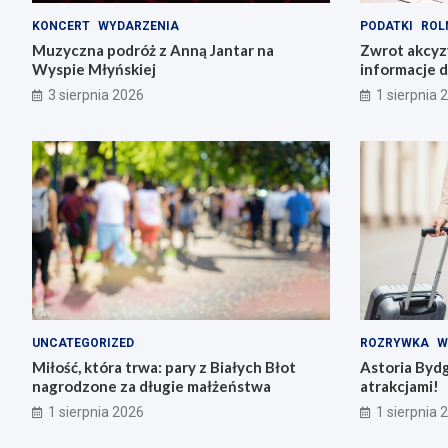
KONCERT
WYDARZENIA
PODATKI
ROL
Muzyczna podróż z Anną Jantar na
Zwrot akcyz
Wyspie Młyńskiej
informacje d
3 sierpnia 2026
1 sierpnia 
UNCATEGORIZED
ROZRYWKA
W
Miłość, która trwa: pary z Białych Błot
Astoria Byd
nagrodzone za długie małżeństwa
atrakcjami!
1 sierpnia 2026
1 sierpnia 