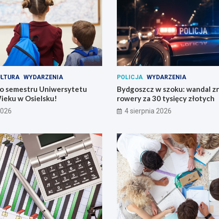
ULTURA
WYDARZENIA
POLICJA
WYDARZENIA
o semestru Uniwersytetu
Bydgoszcz w szoku: wandal zn
ieku w Osielsku!
rowery za 30 tysięcy złotych
2026
4 sierpnia 2026