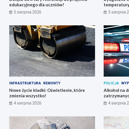
edukacyjnego dla uczniów!
temperatury 
5 sierpnia 2026
5 sierpnia 
INFRASTRUKTURA
REMONTY
POLICJA
WYP
Nowe życie kładki: Oświetlenie, które
Alkohol na 
zmienia wszystko!
zatrzymanyc
4 sierpnia 2026
4 sierpnia 