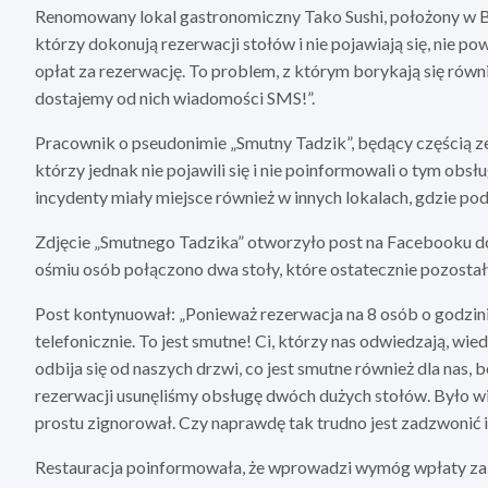
Renomowany lokal gastronomiczny Tako Sushi, położony w Bydg
którzy dokonują rezerwacji stołów i nie pojawiają się, nie 
opłat za rezerwację. To problem, z którym borykają się równie
dostajemy od nich wiadomości SMS!”.
Pracownik o pseudonimie „Smutny Tadzik”, będący częścią zes
którzy jednak nie pojawili się i nie poinformowali o tym obsł
incydenty miały miejsce również w innych lokalach, gdzie po
Zdjęcie „Smutnego Tadzika” otworzyło post na Facebooku doda
ośmiu osób połączono dwa stoły, które ostatecznie pozosta
Post kontynuował: „Ponieważ rezerwacja na 8 osób o godzinie
telefonicznie. To jest smutne! Ci, którzy nas odwiedzają, wied
odbija się od naszych drzwi, co jest smutne również dla nas, 
rezerwacji usunęliśmy obsługę dwóch dużych stołów. Było wiel
prostu zignorował. Czy naprawdę tak trudno jest zadzwonić i 
Restauracja poinformowała, że wprowadzi wymóg wpłaty zalicz