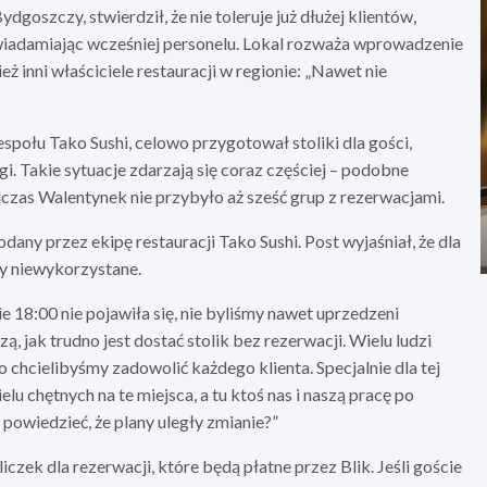
oszczy, stwierdził, że nie toleruje już dłużej klientów,
powiadamiając wcześniej personelu. Lokal rozważa wprowadzenie
ż inni właściciele restauracji w regionie: „Nawet nie
połu Tako Sushi, celowo przygotował stoliki dla gości,
ugi. Takie sytuacje zdarzają się coraz częściej – podobne
dczas Walentynek nie przybyło aż sześć grup z rezerwacjami.
ny przez ekipę restauracji Tako Sushi. Post wyjaśniał, że dla
ły niewykorzystane.
 18:00 nie pojawiła się, nie byliśmy nawet uprzedzeni
zą, jak trudno jest dostać stolik bez rezerwacji. Wielu ludzi
bo chcielibyśmy zadowolić każdego klienta. Specjalnie dla tej
u chętnych na te miejsca, a tu ktoś nas i naszą pracę po
powiedzieć, że plany uległy zmianie?”
ek dla rezerwacji, które będą płatne przez Blik. Jeśli goście