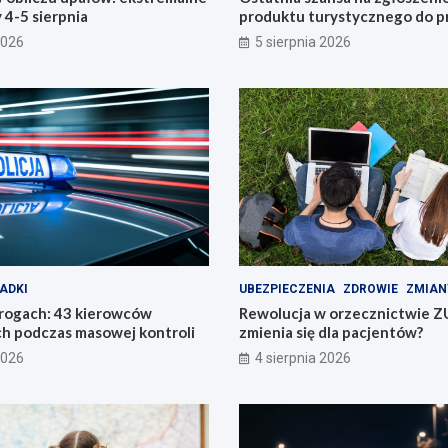
4-5 sierpnia
produktu turystycznego do p
konkursu POT
2026
5 sierpnia 2026
ADKI
UBEZPIECZENIA
ZDROWIE
ZMIAN
drogach: 43 kierowców
Rewolucja w orzecznictwie Z
h podczas masowej kontroli
zmienia się dla pacjentów?
2026
4 sierpnia 2026