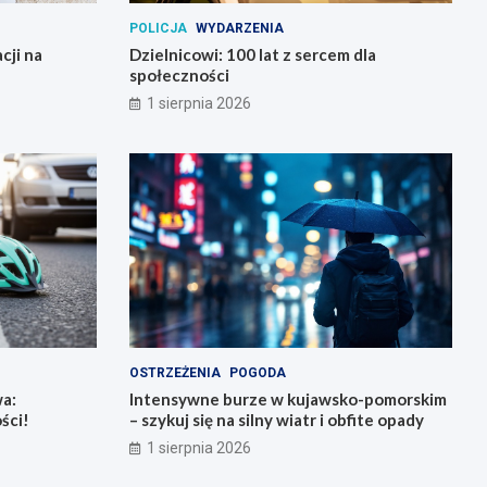
POLICJA
WYDARZENIA
cji na
Dzielnicowi: 100 lat z sercem dla
społeczności
1 sierpnia 2026
OSTRZEŻENIA
POGODA
a:
Intensywne burze w kujawsko-pomorskim
ści!
– szykuj się na silny wiatr i obfite opady
1 sierpnia 2026