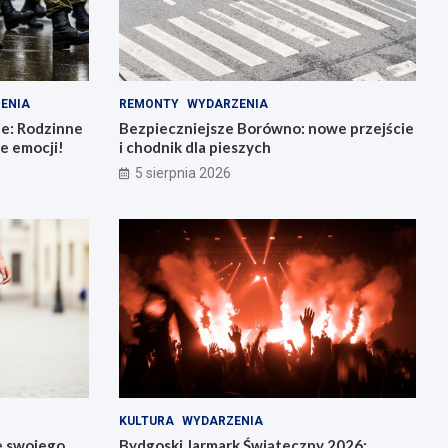
ENIA
REMONTY
WYDARZENIA
ie: Rodzinne
Bezpieczniejsze Borówno: nowe przejście
e emocji!
i chodnik dla pieszych
5 sierpnia 2026
KULTURA
WYDARZENIA
e swojego
Bydgoski Jarmark Świąteczny 2026: