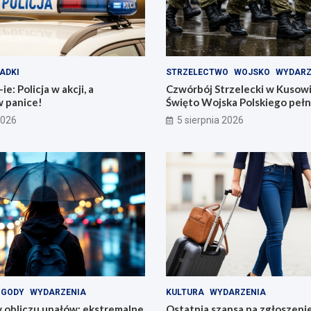
ADKI
STRZELECTWO
WOJSKO
WYDARZ
e: Policja w akcji, a
Czwórbój Strzelecki w Kusow
w panice!
Święto Wojska Polskiego pełn
2026
5 sierpnia 2026
OGODY
WYDARZENIA
KULTURA
WYDARZENIA
 obliczu upałów: ekstremalne
Ostatnia szansa na zgłoszeni