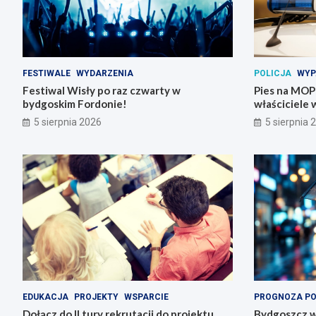
FESTIWALE
WYDARZENIA
POLICJA
WYP
Festiwal Wisły po raz czwarty w
Pies na MOP-i
bydgoskim Fordonie!
właściciele 
5 sierpnia 2026
5 sierpnia 
EDUKACJA
PROJEKTY
WSPARCIE
PROGNOZA P
Dołącz do II tury rekrutacji do projektu
Bydgoszcz w