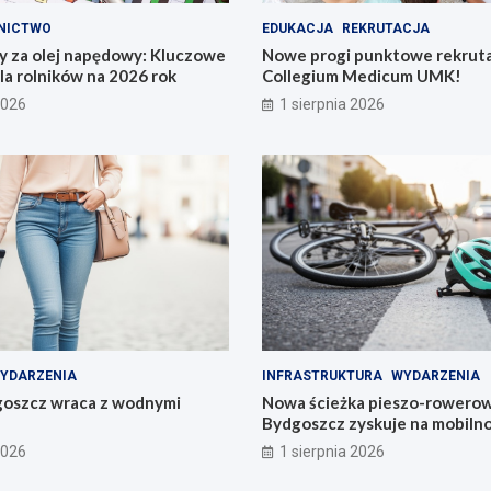
NICTWO
EDUKACJA
REKRUTACJA
y za olej napędowy: Kluczowe
Nowe progi punktowe rekruta
la rolników na 2026 rok
Collegium Medicum UMK!
2026
1 sierpnia 2026
YDARZENIA
INFRASTRUKTURA
WYDARZENIA
goszcz wraca z wodnymi
Nowa ścieżka pieszo-rowerow
Bydgoszcz zyskuje na mobilno
2026
1 sierpnia 2026