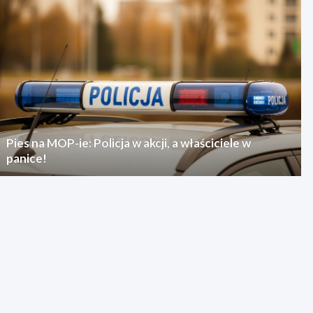
Pies na MOP-ie: Policja w akcji, a właściciele w
panice!