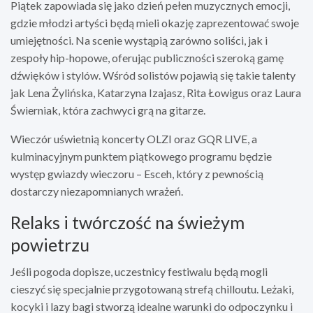
Piątek zapowiada się jako dzień pełen muzycznych emocji,
gdzie młodzi artyści będą mieli okazję zaprezentować swoje
umiejętności. Na scenie wystąpią zarówno soliści, jak i
zespoły hip-hopowe, oferując publiczności szeroką gamę
dźwięków i stylów. Wśród solistów pojawią się takie talenty
jak Lena Żylińska, Katarzyna Izajasz, Rita Łowigus oraz Laura
Świerniak, która zachwyci grą na gitarze.
Wieczór uświetnią koncerty OLZI oraz GQR LIVE, a
kulminacyjnym punktem piątkowego programu będzie
występ gwiazdy wieczoru – Esceh, który z pewnością
dostarczy niezapomnianych wrażeń.
Relaks i twórczość na świeżym
powietrzu
Jeśli pogoda dopisze, uczestnicy festiwalu będą mogli
cieszyć się specjalnie przygotowaną strefą chilloutu. Leżaki,
kocyki i lazy bagi stworzą idealne warunki do odpoczynku i