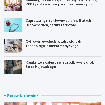
700 tys. zł na rozwój uczniów i nauczycieli!
Zapraszamy na aktywny dzień w Białych
Błotach: ruch, natura i zdrowie!
Cyfrowa rewolucja w zdrowiu: Jak
technologia zmienia medycynę?
Kajakarze z całego świata odkrywają uroki
Solca Kujawskiego
E
Z
d
a
u
p
k
r
a
a
Sprawdź również
c
s
y
z
j
a