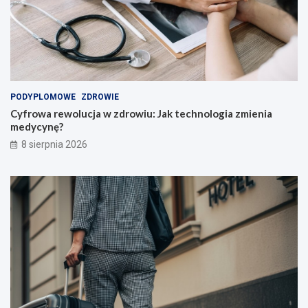
c
o
z
w
n
i
i
e
ó
!
w
i
PODYPLOMOWE
ZDROWIE
n
Cyfrowa rewolucja w zdrowiu: Jak technologia zmienia
a
medycynę?
u
c
8 sierpnia 2026
z
y
c
i
e
l
i
!