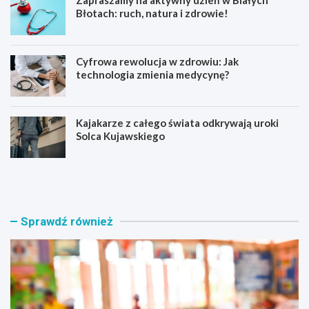
Zapraszamy na aktywny dzień w Białych
Błotach: ruch, natura i zdrowie!
Cyfrowa rewolucja w zdrowiu: Jak
technologia zmienia medycynę?
Kajakarze z całego świata odkrywają uroki
Solca Kujawskiego
E
Z
d
a
u
p
k
r
a
a
Sprawdź również
c
s
y
z
j
a
n
m
a
y
r
n
e
a