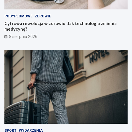
ó
!
w
i
PODYPLOMOWE
ZDROWIE
n
Cyfrowa rewolucja w zdrowiu: Jak technologia zmienia
a
medycynę?
u
c
8 sierpnia 2026
z
y
c
i
e
l
i
!
SPORT
WYDARZENIA