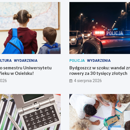
ULTURA
WYDARZENIA
POLICJA
WYDARZENIA
o semestru Uniwersytetu
Bydgoszcz w szoku: wandal zn
ieku w Osielsku!
rowery za 30 tysięcy złotych
2026
4 sierpnia 2026