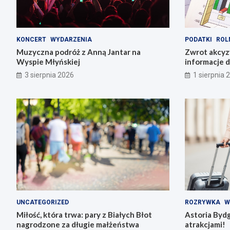
KONCERT
WYDARZENIA
PODATKI
ROL
Muzyczna podróż z Anną Jantar na
Zwrot akcyz
Wyspie Młyńskiej
informacje d
3 sierpnia 2026
1 sierpnia 
UNCATEGORIZED
ROZRYWKA
W
Miłość, która trwa: pary z Białych Błot
Astoria Byd
nagrodzone za długie małżeństwa
atrakcjami!