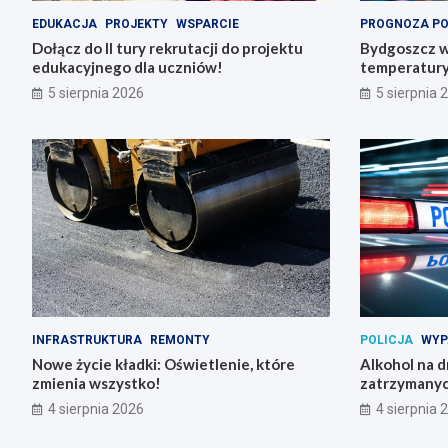
EDUKACJA
PROJEKTY
WSPARCIE
PROGNOZA P
Dołącz do II tury rekrutacji do projektu
Bydgoszcz w
edukacyjnego dla uczniów!
temperatury 
5 sierpnia 2026
5 sierpnia 
INFRASTRUKTURA
REMONTY
POLICJA
WYP
Nowe życie kładki: Oświetlenie, które
Alkohol na 
zmienia wszystko!
zatrzymanyc
4 sierpnia 2026
4 sierpnia 