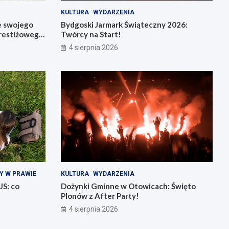
KULTURA
WYDARZENIA
e swojego
Bydgoski Jarmark Świąteczny 2026:
restiżowego
Twórcy na Start!
4 sierpnia 2026
Y W PRAWIE
KULTURA
WYDARZENIA
US: co
Dożynki Gminne w Otowicach: Święto
Plonów z After Party!
4 sierpnia 2026