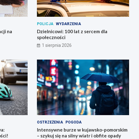
POLICJA
WYDARZENIA
cji na
Dzielnicowi: 100 lat z sercem dla
społeczności
1 sierpnia 2026
OSTRZEŻENIA
POGODA
a:
Intensywne burze w kujawsko-pomorskim
ści!
– szykuj się na silny wiatr i obfite opady