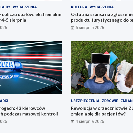
OGODY
WYDARZENIA
KULTURA
WYDARZENIA
 obliczu upałów: ekstremalne
Ostatnia szansa na zgłoszeni
4-5 sierpnia
produktu turystycznego do p
konkursu POT
2026
5 sierpnia 2026
ADKI
UBEZPIECZENIA
ZDROWIE
ZMIAN
drogach: 43 kierowców
Rewolucja w orzecznictwie Z
h podczas masowej kontroli
zmienia się dla pacjentów?
2026
4 sierpnia 2026