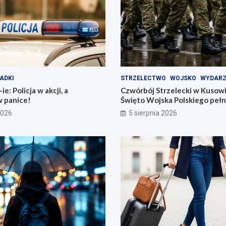
ADKI
STRZELECTWO
WOJSKO
WYDARZ
e: Policja w akcji, a
Czwórbój Strzelecki w Kusow
w panice!
Święto Wojska Polskiego pełn
2026
5 sierpnia 2026