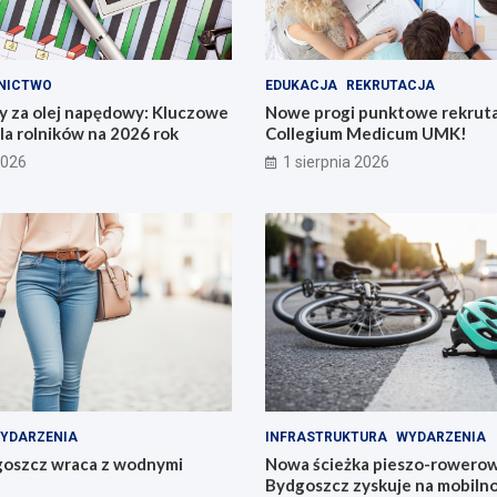
NICTWO
EDUKACJA
REKRUTACJA
y za olej napędowy: Kluczowe
Nowe progi punktowe rekruta
la rolników na 2026 rok
Collegium Medicum UMK!
2026
1 sierpnia 2026
YDARZENIA
INFRASTRUKTURA
WYDARZENIA
goszcz wraca z wodnymi
Nowa ścieżka pieszo-rowerow
Bydgoszcz zyskuje na mobilno