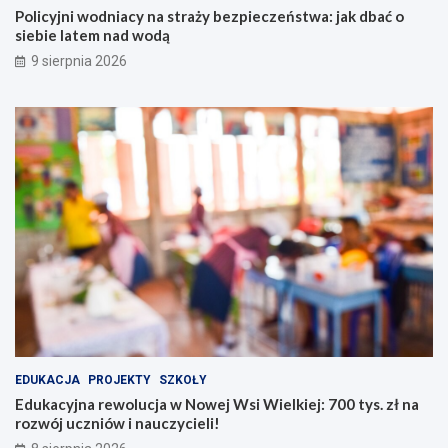
a
w
Policyjni wodniacy na straży bezpieczeństwa: jak dbać o
ż
e
siebie latem nad wodą
y
j
9 sierpnia 2026
b
W
e
s
z
i
p
W
i
i
e
e
c
l
z
k
e
i
ń
e
s
j
t
:
w
7
a
0
:
0
j
t
a
y
EDUKACJA
PROJEKTY
SZKOŁY
k
s
Edukacyjna rewolucja w Nowej Wsi Wielkiej: 700 tys. zł na
d
.
rozwój uczniów i nauczycieli!
b
z