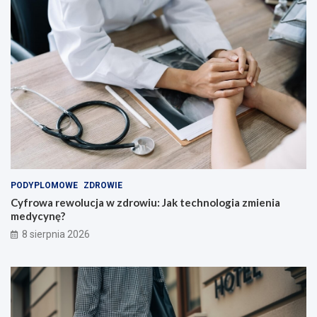
i
e
l
i
!
PODYPLOMOWE
ZDROWIE
Cyfrowa rewolucja w zdrowiu: Jak technologia zmienia
medycynę?
8 sierpnia 2026