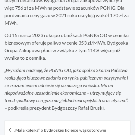
dużych detalistów. Bydgoska Grupa Zakupowa wyliczyła
więc 756 zł za MWh na podstawie szacunków PGNiG. Dla
porównania ceny gazu w 2021 roku oscylują wokół 170 zł za
MWh.
Od 15 marca 2023 roku po obniżkach PGNIG OD w cenniku
biznesowym oferuje paliwo w cenie 353 zł/MWh. Bydgoska
Grupa Zakupowa płaci w związku z tym 114% więcej niż
wynika to z cennika.
„Wyrażam nadzieję, że PGNIG OD, jako spółka Skarbu Państwa
realizująca kluczowe zadania na rynku publicznym pozytywnie i
ze zrozumieniem odniesie się do naszego wniosku. Ma on
niepodważalne uzasadnienie ekonomiczne – utrzymujący się
trend spadkowy cen gazu na giełdach europejskich oraz etyczne”.
– podkreśla prezydent Bydgoszczy Rafał Bruski.
Nawigacja
„Mała kolejka” o bydgoskiej kolejce wąskotorowej
wpisu