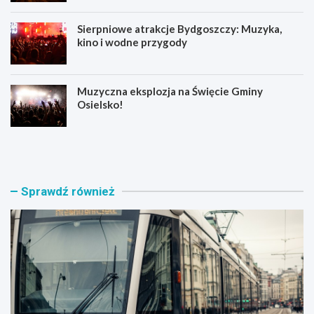
Sierpniowe atrakcje Bydgoszczy: Muzyka,
kino i wodne przygody
Muzyczna eksplozja na Święcie Gminy
Osielsko!
T
D
r
o
a
ł
m
ą
w
c
Sprawdź również
a
z
j
d
e
o
w
T
r
e
a
a
c
t
a
r
j
a
ą
l