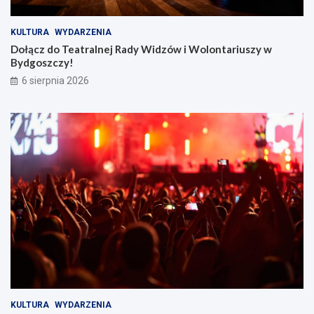
u
s
z
KULTURA
WYDARZENIA
y
Dołącz do Teatralnej Rady Widzów i Wolontariuszy w
w
Bydgoszczy!
B
6 sierpnia 2026
y
d
g
o
s
z
c
z
y
!
KULTURA
WYDARZENIA