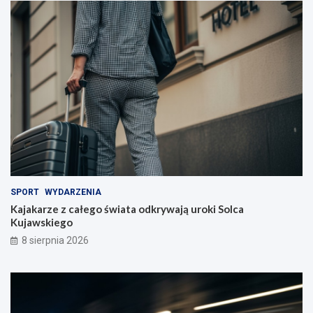
c
i
e
l
i
!
SPORT
WYDARZENIA
Kajakarze z całego świata odkrywają uroki Solca
Kujawskiego
8 sierpnia 2026