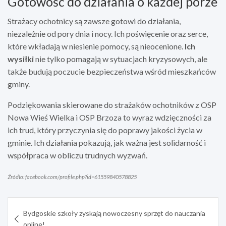
Gotowość do działania o każdej porze
Strażacy ochotnicy są zawsze gotowi do działania,
niezależnie od pory dnia i nocy. Ich poświęcenie oraz serce,
które wkładają w niesienie pomocy, są nieocenione.
Ich
wysiłki
nie tylko pomagają w sytuacjach kryzysowych, ale
także budują poczucie bezpieczeństwa wśród mieszkańców
gminy.
Podziękowania skierowane do strażaków ochotników z OSP
Nowa Wieś Wielka i OSP Brzoza to wyraz wdzięczności za
ich trud, który przyczynia się do poprawy jakości życia w
gminie. Ich działania pokazują, jak ważna jest solidarność i
współpraca w obliczu trudnych wyzwań.
Źródło: facebook.com/profile.php?id=61559840578825
Nawigacja
Bydgoskie szkoły zyskają nowoczesny sprzęt do nauczania
wpisu
online!