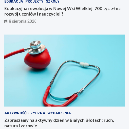
EDUKACJA
PROJEKTY
SZKOŁY
o
i
w
e
Edukacyjna rewolucja w Nowej Wsi Wielkiej: 700 tys. zł na
e
ń
rozwój uczniów i nauczycieli!
j
w
8 sierpnia 2026
W
B
s
i
i
a
W
ł
i
y
e
c
l
h
k
B
i
ł
e
o
j
t
:
a
7
c
0
h
0
:
t
r
y
u
AKTYWNOŚĆ FIZYCZNA
WYDARZENIA
s
c
Zapraszamy na aktywny dzień w Białych Błotach: ruch,
.
h
natura i zdrowie!
z
,