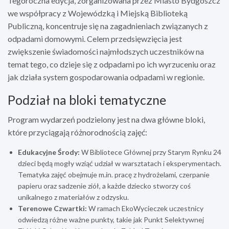
Tegoroczna edycja, zorganizowana przez Miasto Bydgoszcz
we współpracy z Wojewódzką i Miejską Biblioteką
Publiczną, koncentruje się na zagadnieniach związanych z
odpadami domowymi. Celem przedsięwzięcia jest
zwiększenie świadomości najmłodszych uczestników na
temat tego, co dzieje się z odpadami po ich wyrzuceniu oraz
jak działa system gospodarowania odpadami w regionie.
Podział na bloki tematyczne
Program wydarzeń podzielony jest na dwa główne bloki,
które przyciągają różnorodnością zajęć:
Edukacyjne Środy:
W Bibliotece Głównej przy Starym Rynku 24
dzieci będą mogły wziąć udział w warsztatach i eksperymentach.
Tematyka zajęć obejmuje m.in. pracę z hydrożelami, czerpanie
papieru oraz sadzenie ziół, a każde dziecko stworzy coś
unikalnego z materiałów z odzysku.
Terenowe Czwartki:
W ramach EkoWycieczek uczestnicy
odwiedzą różne ważne punkty, takie jak Punkt Selektywnej