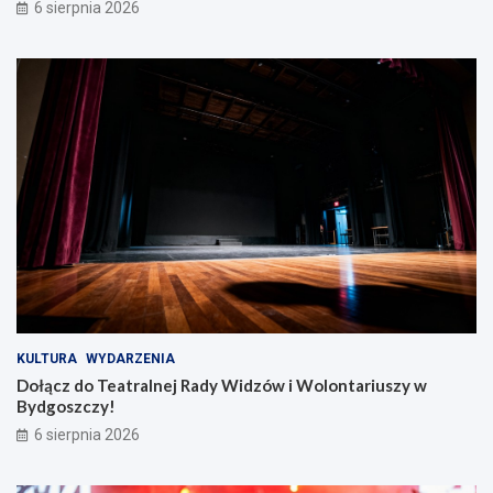
6 sierpnia 2026
r
d
d
z
o
ó
ń
w
s
i
k
W
i
o
e
l
!
o
n
t
a
r
i
u
s
z
KULTURA
WYDARZENIA
y
Dołącz do Teatralnej Rady Widzów i Wolontariuszy w
w
Bydgoszczy!
B
6 sierpnia 2026
y
d
g