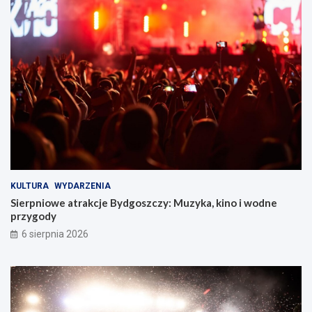
o
s
z
c
z
y
!
KULTURA
WYDARZENIA
Sierpniowe atrakcje Bydgoszczy: Muzyka, kino i wodne
przygody
6 sierpnia 2026