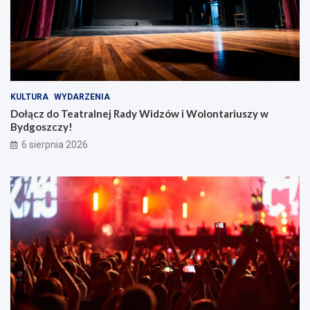
n
t
a
r
i
u
s
z
KULTURA
WYDARZENIA
y
Dołącz do Teatralnej Rady Widzów i Wolontariuszy w
w
Bydgoszczy!
B
6 sierpnia 2026
y
d
g
o
s
z
c
z
y
!