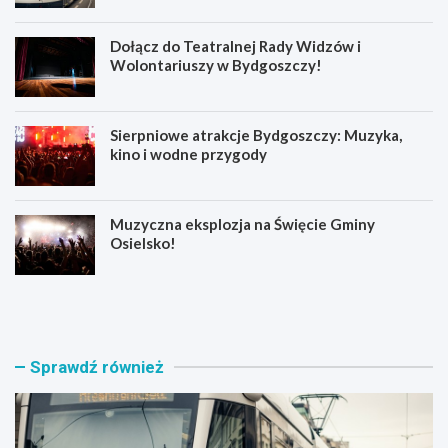
Dołącz do Teatralnej Rady Widzów i
Wolontariuszy w Bydgoszczy!
Sierpniowe atrakcje Bydgoszczy: Muzyka,
kino i wodne przygody
Muzyczna eksplozja na Święcie Gminy
Osielsko!
T
D
r
o
a
ł
m
ą
w
c
Sprawdź również
a
z
j
d
e
o
w
T
r
e