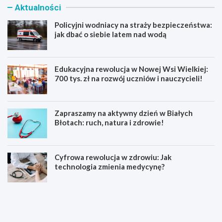
Aktualności
Policyjni wodniacy na straży bezpieczeństwa:
jak dbać o siebie latem nad wodą
Edukacyjna rewolucja w Nowej Wsi Wielkiej:
700 tys. zł na rozwój uczniów i nauczycieli!
Zapraszamy na aktywny dzień w Białych
Błotach: ruch, natura i zdrowie!
Cyfrowa rewolucja w zdrowiu: Jak
technologia zmienia medycynę?
P
E
o
d
l
u
i
k
c
a