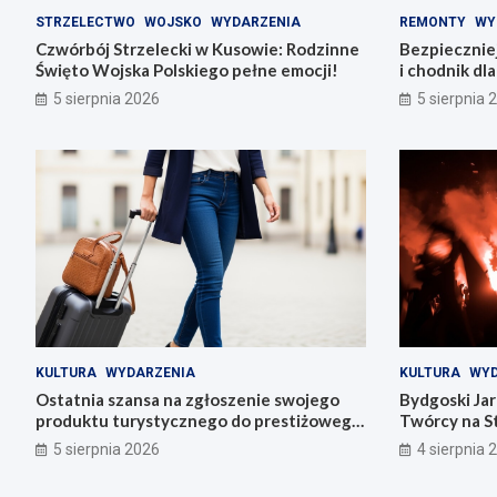
STRZELECTWO
WOJSKO
WYDARZENIA
REMONTY
WY
Czwórbój Strzelecki w Kusowie: Rodzinne
Bezpiecznie
Święto Wojska Polskiego pełne emocji!
i chodnik dl
5 sierpnia 2026
5 sierpnia 
KULTURA
WYDARZENIA
KULTURA
WYD
Ostatnia szansa na zgłoszenie swojego
Bydgoski Ja
produktu turystycznego do prestiżowego
Twórcy na St
konkursu POT
5 sierpnia 2026
4 sierpnia 