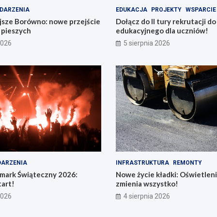
DARZENIA
EDUKACJA
PROJEKTY
WSPARCIE
jsze Borówno: nowe przejście
Dołącz do II tury rekrutacji d
a pieszych
edukacyjnego dla uczniów!
2026
5 sierpnia 2026
ARZENIA
INFRASTRUKTURA
REMONTY
rmark Świąteczny 2026:
Nowe życie kładki: Oświetleni
art!
zmienia wszystko!
2026
4 sierpnia 2026