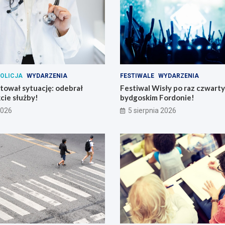
OLICJA
WYDARZENIA
FESTIWALE
WYDARZENIA
atował sytuację: odebrał
Festiwal Wisły po raz czwart
cie służby!
bydgoskim Fordonie!
2026
5 sierpnia 2026