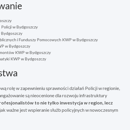
wanie
goszczy
Policji w Bydgoszczy
w Bydgoszczy
Publicznych i Funduszy Pomocowych KWP w Bydgoszczy
KWP w Bydgoszczy
i Remontów KWP w Bydgoszczy
ormatyki KWP w Bydgoszczy
ństwa
wą rolę w zapewnieniu sprawności działań Policji w regionie,
angażowanie są nieocenione dla rozwoju infrastruktury
ofesjonalistów to nie tylko inwestycja w region, lecz
 jak ważne jest wspieranie służb policyjnych w nowoczesnym