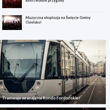
kino i wodne przygody
Muzyczna eksplozja na Święcie Gminy
Osielsko!
Tramwaje wracają na Rondo Fordońskie!