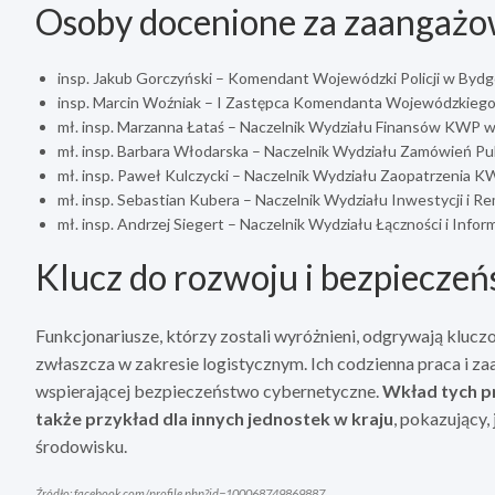
Osoby docenione za zaangażo
insp. Jakub Gorczyński – Komendant Wojewódzki Policji w Byd
insp. Marcin Woźniak – I Zastępca Komendanta Wojewódzkiego 
mł. insp. Marzanna Łataś – Naczelnik Wydziału Finansów KWP 
mł. insp. Barbara Włodarska – Naczelnik Wydziału Zamówień 
mł. insp. Paweł Kulczycki – Naczelnik Wydziału Zaopatrzenia 
mł. insp. Sebastian Kubera – Naczelnik Wydziału Inwestycji 
mł. insp. Andrzej Siegert – Naczelnik Wydziału Łączności i Inf
Klucz do rozwoju i bezpiecze
Funkcjonariusze, którzy zostali wyróżnieni, odgrywają kluczo
zwłaszcza w zakresie logistycznym. Ich codzienna praca i za
wspierającej bezpieczeństwo cybernetyczne.
Wkład tych pr
także przykład dla innych jednostek w kraju
, pokazujący,
środowisku.
Źródło: facebook.com/profile.php?id=100068749869887