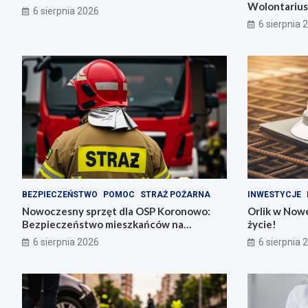
Wolontarius
6 sierpnia 2026
6 sierpnia 
BEZPIECZEŃSTWO
POMOC
STRAŻ POŻARNA
INWESTYCJE
Nowoczesny sprzęt dla OSP Koronowo:
Orlik w Nowe
Bezpieczeństwo mieszkańców na
życie!
pierwszym miejscu!
6 sierpnia 2026
6 sierpnia 