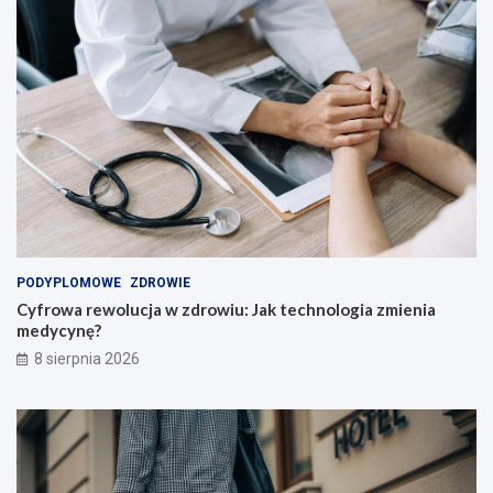
i
e
l
i
!
PODYPLOMOWE
ZDROWIE
Cyfrowa rewolucja w zdrowiu: Jak technologia zmienia
medycynę?
8 sierpnia 2026