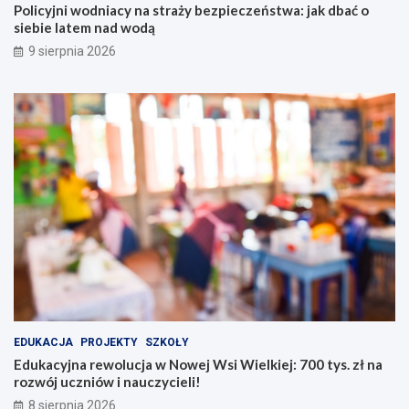
a
w
Policyjni wodniacy na straży bezpieczeństwa: jak dbać o
ż
e
siebie latem nad wodą
y
j
9 sierpnia 2026
b
W
e
s
z
i
p
W
i
i
e
e
c
l
z
k
e
i
ń
e
s
j
t
:
w
7
a
0
:
0
j
t
a
y
EDUKACJA
PROJEKTY
SZKOŁY
k
s
Edukacyjna rewolucja w Nowej Wsi Wielkiej: 700 tys. zł na
d
.
rozwój uczniów i nauczycieli!
b
z
8 sierpnia 2026
a
ł