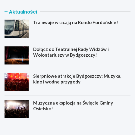
Aktualności
Tramwaje wracają na Rondo Fordońskie!
Dołącz do Teatralnej Rady Widzów i
Wolontariuszy w Bydgoszczy!
Sierpniowe atrakcje Bydgoszczy: Muzyka,
kino i wodne przygody
Muzyczna eksplozja na Święcie Gminy
Osielsko!
T
D
r
o
a
ł
m
ą