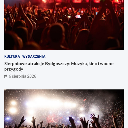
z
y
!
KULTURA
WYDARZENIA
Sierpniowe atrakcje Bydgoszczy: Muzyka, kino i wodne
przygody
6 sierpnia 2026