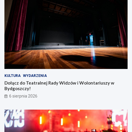
ń
w
s
i
k
W
i
o
e
l
!
o
n
t
a
r
i
u
s
z
KULTURA
WYDARZENIA
y
Dołącz do Teatralnej Rady Widzów i Wolontariuszy w
w
Bydgoszczy!
B
6 sierpnia 2026
y
d
g
o
s
z
c