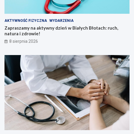
n
ó
a
w
d
i
AKTYWNOŚĆ FIZYCZNA
WYDARZENIA
w
n
Zapraszamy na aktywny dzień w Białych Błotach: ruch,
o
a
natura i zdrowie!
d
u
ą
c
8 sierpnia 2026
z
y
c
i
e
l
i
!