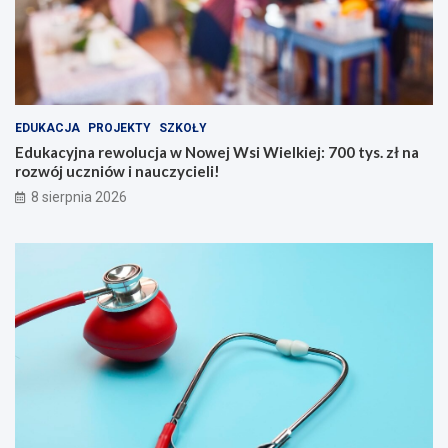
s
j
t
:
w
7
a
0
:
0
j
t
a
y
EDUKACJA
PROJEKTY
SZKOŁY
k
s
Edukacyjna rewolucja w Nowej Wsi Wielkiej: 700 tys. zł na
d
.
rozwój uczniów i nauczycieli!
b
z
8 sierpnia 2026
a
ł
ć
n
o
a
s
r
i
o
e
z
b
w
i
ó
e
j
l
u
a
c
t
z
e
n
m
i