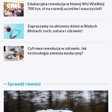
Edukacyjna rewolucja w Nowej Wsi Wielkiej:
700 tys. zł na rozwój uczniów i nauczycieli!
Zapraszamy na aktywny dzień w Białych
Błotach: ruch, natura i zdrowie!
Cyfrowa rewolucja w zdrowiu: Jak
technologia zmienia medycynę?
P
E
o
d
l
u
i
k
c
a
Sprawdź również
y
c
j
y
n
j
i
n
w
a
o
r