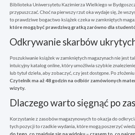
Biblioteka Uniwersytetu Kazimierza Wielkiego w Bydgoszczy 
przypuszczać. Choć na pierwszy rzut oka wydaje się, że wszy
to prawdziwe bogactwo książek czeka w zamkniętych maga
które mogą być prawdziwą gratką zarówno dla studentów,
Odkrywanie skarbów ukrytyc
Poszukiwanie książek w zamkniętych magazynach nie jest tak
intuicyjny katalog online, który umożliwia szybkie znalezien
lub tytuł dzieła, aby zobaczyć, czy jest dostępne. Po złożeni
Czytelnik ma aż 48 godzin na odbiór zamówionych mater
wizyty.
Dlaczego warto sięgnąć po z
Korzystanie z zasobów magazynowych to okazja do odkrycia k
tych pozycji to rzadkie wydania, które mogą poszerzyć wied
do tego, co znajduje się na widoku – czasem to, co najce