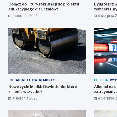
Dołącz do II tury rekrutacji do projektu
Bydgoszcz w
edukacyjnego dla uczniów!
temperatury 
5 sierpnia 2026
5 sierpnia 
INFRASTRUKTURA
REMONTY
POLICJA
WYP
Nowe życie kładki: Oświetlenie, które
Alkohol na 
zmienia wszystko!
zatrzymanyc
4 sierpnia 2026
4 sierpnia 