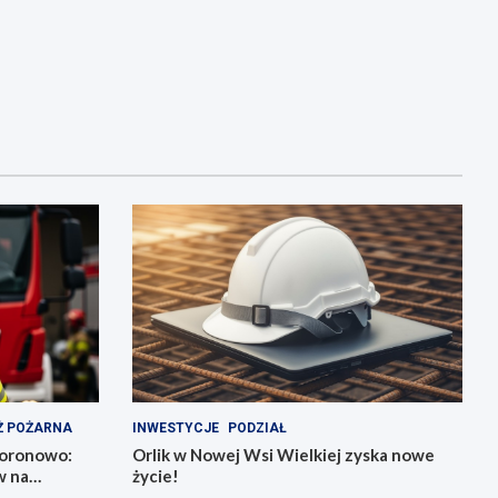
Ż POŻARNA
INWESTYCJE
PODZIAŁ
Koronowo:
Orlik w Nowej Wsi Wielkiej zyska nowe
w na
życie!