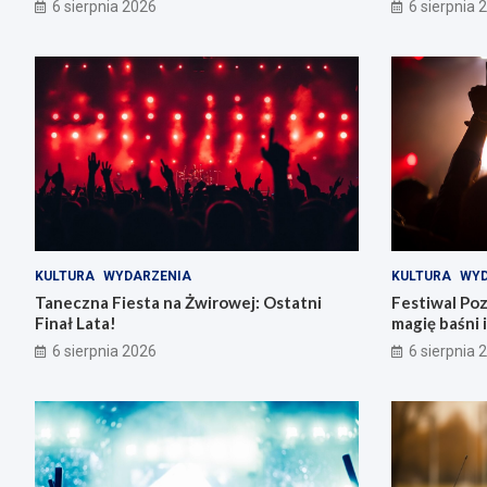
6 sierpnia 2026
6 sierpnia 
KULTURA
WYDARZENIA
KULTURA
WYD
Taneczna Fiesta na Żwirowej: Ostatni
Festiwal Po
Finał Lata!
magię baśni i
6 sierpnia 2026
6 sierpnia 