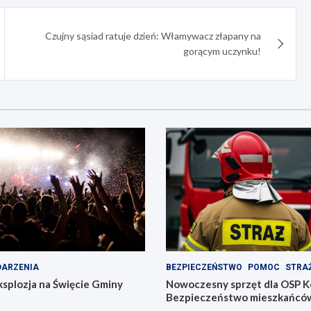
Czujny sąsiad ratuje dzień: Włamywacz złapany na
gorącym uczynku!
ARZENIA
BEZPIECZEŃSTWO
POMOC
STRA
splozja na Święcie Gminy
Nowoczesny sprzęt dla OSP 
Bezpieczeństwo mieszkańcó
pierwszym miejscu!