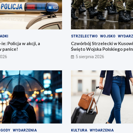
ADKI
STRZELECTWO
WOJSKO
WYDARZ
e: Policja w akcji, a
Czwórbój Strzelecki w Kusow
w panice!
Święto Wojska Polskiego pełn
2026
5 sierpnia 2026
OGODY
WYDARZENIA
KULTURA
WYDARZENIA