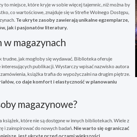
to miejsce, które kryje w sobie więcej tajemnic, niż można by
stko, co wartościowe, znajduje się w Strefie Wolnego Dostępu,
zynach.
Te ukryte zasoby zawierają unikalne egzemplarze,
 jak i pasjonatów literatury.
h w magazynach
 trudne, jak mogłoby się wydawać. Biblioteka oferuje
ie interesujących publikacji. Wystarczy wpisać nazwisko autora
u zamówienia, książka trafia do wypożyczalni na drugim piętrze.
iałów, co daje komfort i elastyczność w planowaniu
asoby magazynowe?
siążek, które nie są dostępne w innych bibliotekach. Wiele z
zę i zainspirować do nowych badań.
Nie warto się ograniczać
nniejsze, jest ukryte przed oczami większości.