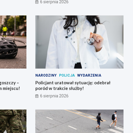
6 sierpnia 2026
NARODZINY
POLICJA
WYDARZENIA
goszczy –
Policjant uratował sytuację: odebrał
 miejscu!
poród w trakcie służby!
6 sierpnia 2026