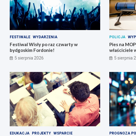
FESTIWALE
WYDARZENIA
POLICJA
WYP
Festiwal Wisły po raz czwarty w
Pies na MOP-i
bydgoskim Fordonie!
właściciele 
5 sierpnia 2026
5 sierpnia 
EDUKACJA
PROJEKTY
WSPARCIE
PROGNOZA P