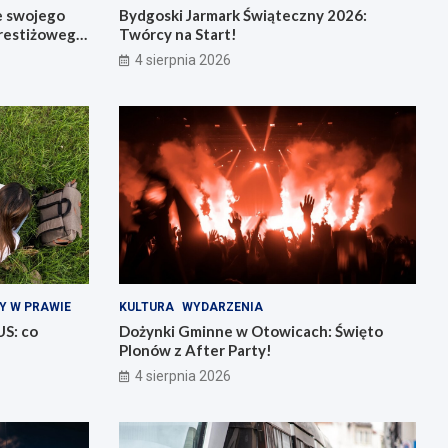
e swojego
Bydgoski Jarmark Świąteczny 2026:
restiżowego
Twórcy na Start!
4 sierpnia 2026
Y W PRAWIE
KULTURA
WYDARZENIA
US: co
Dożynki Gminne w Otowicach: Święto
Plonów z After Party!
4 sierpnia 2026