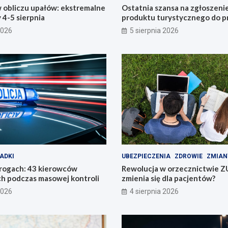
 obliczu upałów: ekstremalne
Ostatnia szansa na zgłoszeni
4-5 sierpnia
produktu turystycznego do p
konkursu POT
2026
5 sierpnia 2026
ADKI
UBEZPIECZENIA
ZDROWIE
ZMIAN
drogach: 43 kierowców
Rewolucja w orzecznictwie Z
h podczas masowej kontroli
zmienia się dla pacjentów?
2026
4 sierpnia 2026