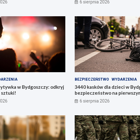
2026
6 sierpnia 2026
ARZENIA
BEZPIECZEŃSTWO
WYDARZENIA
zytywka w Bydgoszczy: odkryj
3440 kasków dla dzieci w Byd
 sztuki!
bezpieczeństwo na pierwszym
2026
6 sierpnia 2026