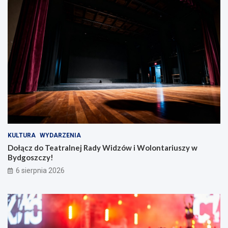
ń
w
s
i
k
W
i
o
e
l
!
o
n
t
a
r
i
u
s
z
KULTURA
WYDARZENIA
y
Dołącz do Teatralnej Rady Widzów i Wolontariuszy w
w
Bydgoszczy!
B
6 sierpnia 2026
y
d
g
o
s
z