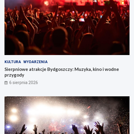
c
z
y
!
KULTURA
WYDARZENIA
Sierpniowe atrakcje Bydgoszczy: Muzyka, kino i wodne
przygody
6 sierpnia 2026