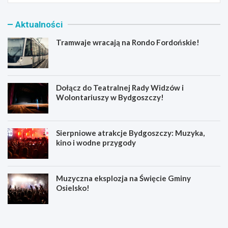
Aktualności
Tramwaje wracają na Rondo Fordońskie!
Dołącz do Teatralnej Rady Widzów i
Wolontariuszy w Bydgoszczy!
Sierpniowe atrakcje Bydgoszczy: Muzyka,
kino i wodne przygody
Muzyczna eksplozja na Święcie Gminy
Osielsko!
T
D
r
o
a
ł