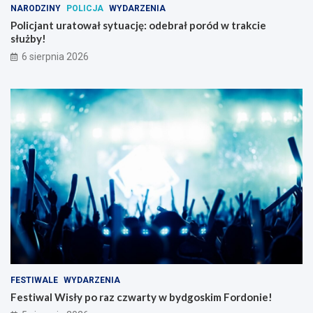
NARODZINY
POLICJA
WYDARZENIA
Policjant uratował sytuację: odebrał poród w trakcie
służby!
6 sierpnia 2026
FESTIWALE
WYDARZENIA
Festiwal Wisły po raz czwarty w bydgoskim Fordonie!