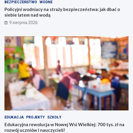
BEZPIECZEŃSTWO
WODNE
r
o
a
w
Policyjni wodniacy na straży bezpieczeństwa: jak dbać o
ż
e
siebie latem nad wodą
y
j
9 sierpnia 2026
b
W
e
s
z
i
p
W
i
i
e
e
c
l
z
k
e
i
ń
e
s
j
t
:
w
7
a
0
:
0
j
t
a
y
EDUKACJA
PROJEKTY
SZKOŁY
k
s
Edukacyjna rewolucja w Nowej Wsi Wielkiej: 700 tys. zł na
d
.
rozwój uczniów i nauczycieli!
b
z