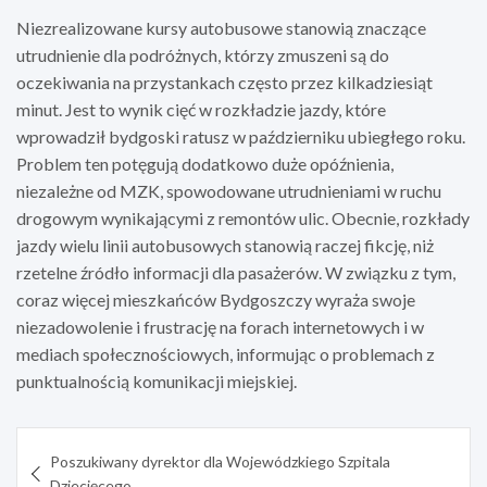
Niezrealizowane kursy autobusowe stanowią znaczące
utrudnienie dla podróżnych, którzy zmuszeni są do
oczekiwania na przystankach często przez kilkadziesiąt
minut. Jest to wynik cięć w rozkładzie jazdy, które
wprowadził bydgoski ratusz w październiku ubiegłego roku.
Problem ten potęgują dodatkowo duże opóźnienia,
niezależne od MZK, spowodowane utrudnieniami w ruchu
drogowym wynikającymi z remontów ulic. Obecnie, rozkłady
jazdy wielu linii autobusowych stanowią raczej fikcję, niż
rzetelne źródło informacji dla pasażerów. W związku z tym,
coraz więcej mieszkańców Bydgoszczy wyraża swoje
niezadowolenie i frustrację na forach internetowych i w
mediach społecznościowych, informując o problemach z
punktualnością komunikacji miejskiej.
Nawigacja
Poszukiwany dyrektor dla Wojewódzkiego Szpitala
wpisu
Dziecięcego