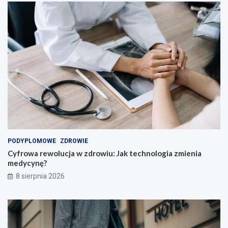
c
i
e
l
i
!
PODYPLOMOWE
ZDROWIE
Cyfrowa rewolucja w zdrowiu: Jak technologia zmienia
medycynę?
8 sierpnia 2026