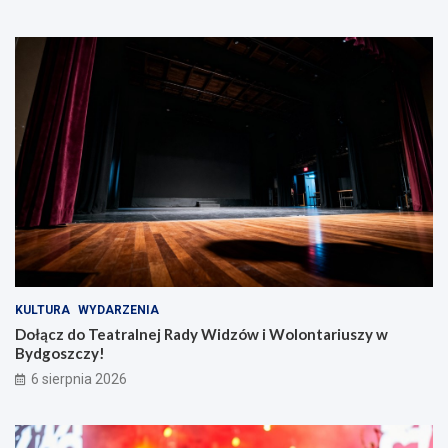
r
d
d
z
o
ó
ń
w
s
i
k
W
i
o
e
l
!
o
n
t
a
r
i
u
s
z
KULTURA
WYDARZENIA
y
Dołącz do Teatralnej Rady Widzów i Wolontariuszy w
w
Bydgoszczy!
B
6 sierpnia 2026
y
d
g
o