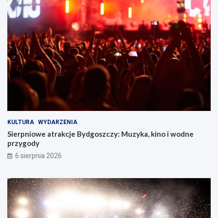
s
z
c
z
y
!
KULTURA
WYDARZENIA
Sierpniowe atrakcje Bydgoszczy: Muzyka, kino i wodne
przygody
6 sierpnia 2026