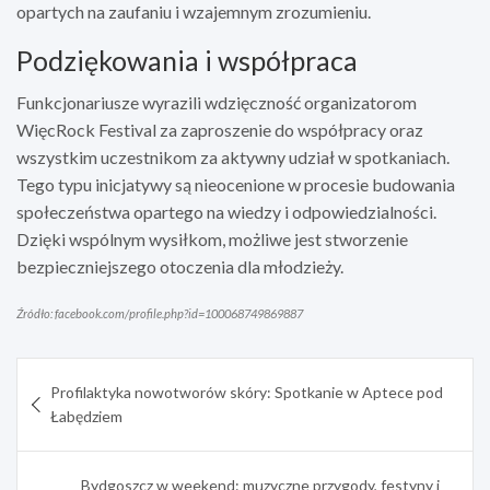
opartych na zaufaniu i wzajemnym zrozumieniu.
Podziękowania i współpraca
Funkcjonariusze wyrazili wdzięczność organizatorom
WięcRock Festival za zaproszenie do współpracy oraz
wszystkim uczestnikom za aktywny udział w spotkaniach.
Tego typu inicjatywy są nieocenione w procesie budowania
społeczeństwa opartego na wiedzy i odpowiedzialności.
Dzięki wspólnym wysiłkom, możliwe jest stworzenie
bezpieczniejszego otoczenia dla młodzieży.
Źródło: facebook.com/profile.php?id=100068749869887
Nawigacja
Profilaktyka nowotworów skóry: Spotkanie w Aptece pod
wpisu
Łabędziem
Bydgoszcz w weekend: muzyczne przygody, festyny i