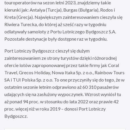
touroperatorów na sezon letni 2023, znajdziemy takie
kierunki jak: Antalya (Turcja), Burgas (Bułgaria), Rodos i
Kreta (Grecja). Największym zainteresowaniem cieszyła się
Riwiera Turecka, do której aż sześć razy w tygodniu
odlatywały samoloty z Portu Lotniczego Bydgoszcz S.A.
Pozostałe destynacje były dostępne raz w tygodniu.
Port Lotniczy Bydgoszcz cieszył się dużym
zainteresowaniem ze strony turystów dzięki różnorodnej
ofercie lotów zaproponowanej przez takie firmy jak Coral
Travel, Grecos Holiday, Nowa Itaka Sp. z o.o., Rainbow Tours
SA i TUI Polska Sp. z o.o. To one przyczyniły się do tego, że w
ostatnim sezonie letnim odprawiono aż 60 310 pasażerów
udających się na zasłużony wypoczynek. Wzrost wyniósł tu
aż ponad 94 proc. w stosunku do lata 2022 oraz prawie 42
proc. więcej niż w roku 2019 – donosi Port Lotniczy
Bydgoszcz.