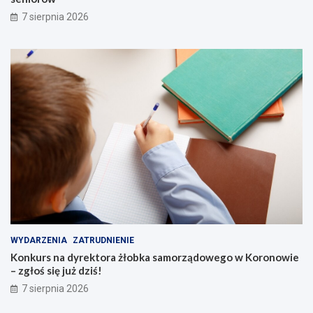
g
d
7 sierpnia 2026
!
g
o
s
k
i
c
h
s
e
n
i
o
r
ó
w
WYDARZENIA
ZATRUDNIENIE
Konkurs na dyrektora żłobka samorządowego w Koronowie
– zgłoś się już dziś!
7 sierpnia 2026