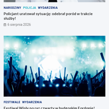
NARODZINY
POLICJA
WYDARZENIA
Policjant uratował sytuację: odebrał poród w trakcie
służby!
6 sierpnia 2026
FESTIWALE
WYDARZENIA
Festiwal Wisły po raz czwarty w bydgoskim Fordonie!