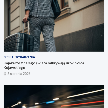
e
l
i
!
SPORT
WYDARZENIA
Kajakarze z całego świata odkrywają uroki Solca
Kujawskiego
8 sierpnia 2026