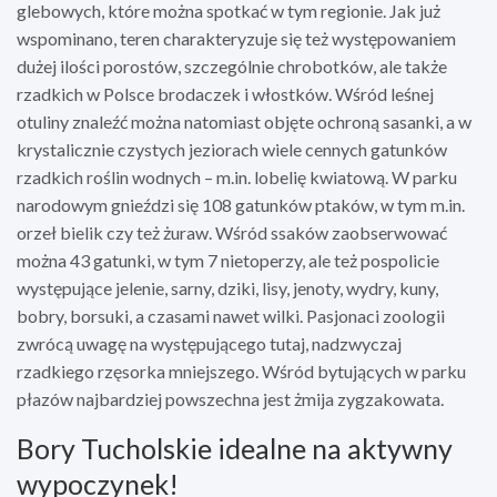
glebowych, które można spotkać w tym regionie. Jak już
wspominano, teren charakteryzuje się też występowaniem
dużej ilości porostów, szczególnie chrobotków, ale także
rzadkich w Polsce brodaczek i włostków. Wśród leśnej
otuliny znaleźć można natomiast objęte ochroną sasanki, a w
krystalicznie czystych jeziorach wiele cennych gatunków
rzadkich roślin wodnych – m.in. lobelię kwiatową. W parku
narodowym gnieździ się 108 gatunków ptaków, w tym m.in.
orzeł bielik czy też żuraw. Wśród ssaków zaobserwować
można 43 gatunki, w tym 7 nietoperzy, ale też pospolicie
występujące jelenie, sarny, dziki, lisy, jenoty, wydry, kuny,
bobry, borsuki, a czasami nawet wilki. Pasjonaci zoologii
zwrócą uwagę na występującego tutaj, nadzwyczaj
rzadkiego rzęsorka mniejszego. Wśród bytujących w parku
płazów najbardziej powszechna jest żmija zygzakowata.
Bory Tucholskie idealne na aktywny
wypoczynek!