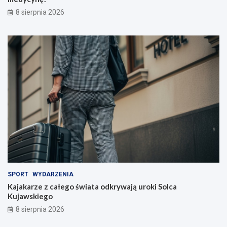
c
8 sierpnia 2026
z
y
c
i
e
l
i
!
SPORT
WYDARZENIA
Kajakarze z całego świata odkrywają uroki Solca
Kujawskiego
8 sierpnia 2026