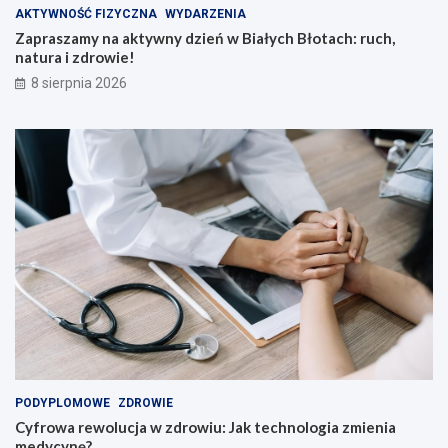
y
u
AKTYWNOŚĆ FIZYCZNA
WYDARZENIA
s
c
Zapraszamy na aktywny dzień w Białych Błotach: ruch,
.
h
natura i zdrowie!
z
,
8 sierpnia 2026
ł
n
n
a
a
t
r
u
o
r
z
a
w
i
ó
z
j
d
u
r
c
o
z
w
n
i
i
e
ó
!
w
i
PODYPLOMOWE
ZDROWIE
n
Cyfrowa rewolucja w zdrowiu: Jak technologia zmienia
a
medycynę?
u