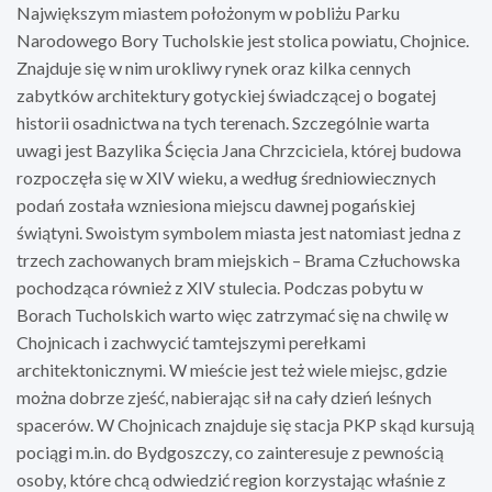
Największym miastem położonym w pobliżu Parku
Narodowego Bory Tucholskie jest stolica powiatu, Chojnice.
Znajduje się w nim urokliwy rynek oraz kilka cennych
zabytków architektury gotyckiej świadczącej o bogatej
historii osadnictwa na tych terenach. Szczególnie warta
uwagi jest Bazylika Ścięcia Jana Chrzciciela, której budowa
rozpoczęła się w XIV wieku, a według średniowiecznych
podań została wzniesiona miejscu dawnej pogańskiej
świątyni. Swoistym symbolem miasta jest natomiast jedna z
trzech zachowanych bram miejskich – Brama Człuchowska
pochodząca również z XIV stulecia. Podczas pobytu w
Borach Tucholskich warto więc zatrzymać się na chwilę w
Chojnicach i zachwycić tamtejszymi perełkami
architektonicznymi. W mieście jest też wiele miejsc, gdzie
można dobrze zjeść, nabierając sił na cały dzień leśnych
spacerów. W Chojnicach znajduje się stacja PKP skąd kursują
pociągi m.in. do Bydgoszczy, co zainteresuje z pewnością
osoby, które chcą odwiedzić region korzystając właśnie z