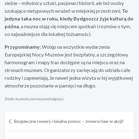
siebie – miłośnicy sztuki, pasjonaci historii, ale też osoby
szukające nietypowych wrażeń w miejskiej przestrzeni.
To
jedyna taka noc w roku, kiedy Bydgoszcz żyje kulturą do
późna
, a muzea stają się miejscem spotkań i rozmów o tym,
co najważniejsze dla lokalnej tożsamości.
Przypominamy:
Wstęp na wszystkie wydarzenia
Europejskiej Nocy Muzeów jest bezpłatny, a szczegółowy
harmonogram i mapy tras dostępne są na miejscu oraz na
stronach muzeum. Organizatorzy zachęcają do udziału całe
rodziny i zapewniają, że nawet jedna wizyta w tej wyjątkowej
atmosferze pozostanie w pamięci na długo.
Źródło: facebook.com/muzeumbydgoszcz
Nawigacja
Bezpieczne rowery i lokalna pomoc – Inowrocław w akcji!
wpisu