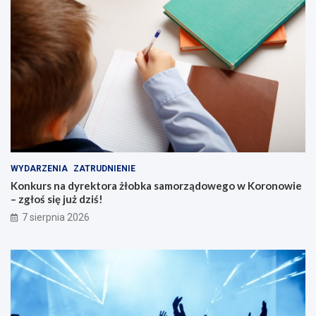
c
h
s
e
n
i
o
r
ó
w
WYDARZENIA
ZATRUDNIENIE
Konkurs na dyrektora żłobka samorządowego w Koronowie
– zgłoś się już dziś!
7 sierpnia 2026