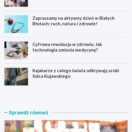
Zapraszamy na aktywny dzień w Białych
Błotach: ruch, natura i zdrowie!
Cyfrowa rewolucja w zdrowiu: Jak
technologia zmienia medycynę?
Kajakarze z całego świata odkrywają uroki
Solca Kujawskiego
E
Z
d
a
u
p
k
r
a
a
Sprawdź również
c
s
y
z
j
a
n
m