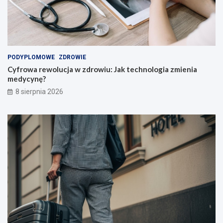
z
w
n
i
i
e
ó
!
w
i
PODYPLOMOWE
ZDROWIE
n
Cyfrowa rewolucja w zdrowiu: Jak technologia zmienia
a
medycynę?
u
c
8 sierpnia 2026
z
y
c
i
e
l
i
!