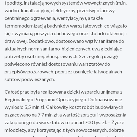
i podłóg, instalacją nowych systemów wewnętrznych (m.in.
wodno-kanalizacyjny, elektryczny, przeciwpożarowy,
centralnego ogrzewania, wentylacyjny), a także
termomodernizacją budynków warsztatowych, co wiązało
się z wymianą poszycia dachowego oraz stolarki okiennej i
drzwiowej. Dodatkowo, dostosowano węzły sanitarne do
aktualnych norm sanitarno-higienicznych, uwzględniając
potrzeby osób niepełnosprawnych. Szczególną uwagę
poświecono również dostosowaniu warsztatów do
przepisów pożarowych, poprzez usunięcie łatwopalnych
sufitów podwieszanych.
Całość prac była realizowana dzięki wsparciu unijnemu z
Regionalnego Programu Operacyjnego. Dofinansowanie
wyniosło 5,5 mln zł. Całkowity koszt robót budowlanych
oszacowano na 7,7 mln zł, a wartość sprzętu i wyposażenia
zakupionego do warsztatów to ponad 700 tys. zł. – Życzę
młodzieży, aby korzystając z tych nowoczesnych, dobrze