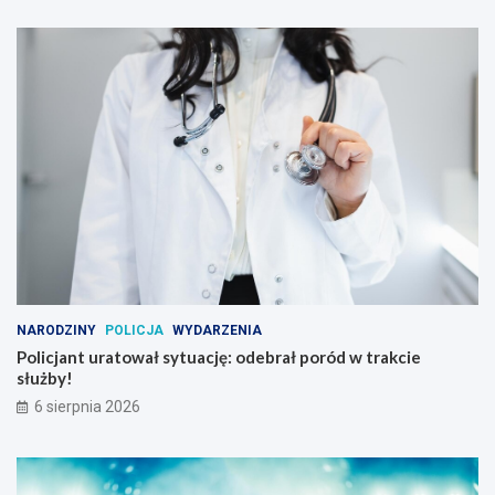
NARODZINY
POLICJA
WYDARZENIA
Policjant uratował sytuację: odebrał poród w trakcie
służby!
6 sierpnia 2026