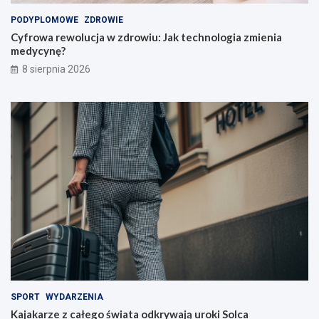
i
PODYPLOMOWE
ZDROWIE
n
Cyfrowa rewolucja w zdrowiu: Jak technologia zmienia
a
medycynę?
u
c
8 sierpnia 2026
z
y
c
i
e
l
i
!
SPORT
WYDARZENIA
Kajakarze z całego świata odkrywają uroki Solca