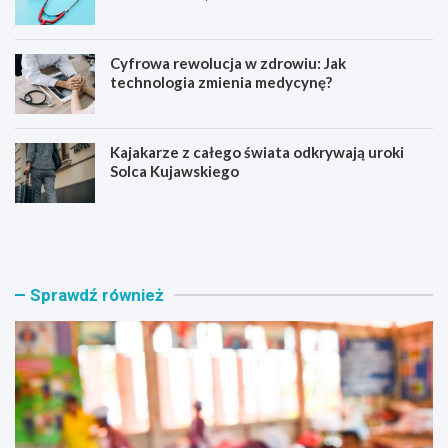
Cyfrowa rewolucja w zdrowiu: Jak
technologia zmienia medycynę?
Kajakarze z całego świata odkrywają uroki
Solca Kujawskiego
E
Z
d
a
u
p
k
r
a
a
Sprawdź również
c
s
y
z
j
a
n
m
a
y
r
n
e
a
w
a
o
k