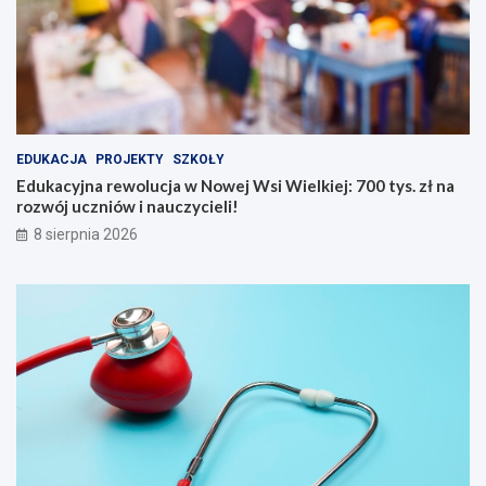
l
t
u
y
c
w
j
n
a
y
w
d
N
z
EDUKACJA
PROJEKTY
SZKOŁY
o
i
w
e
Edukacyjna rewolucja w Nowej Wsi Wielkiej: 700 tys. zł na
e
ń
rozwój uczniów i nauczycieli!
j
w
8 sierpnia 2026
W
B
s
i
i
a
W
ł
i
y
e
c
l
h
k
B
i
ł
e
o
j
t
:
a