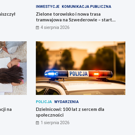
INWESTYCJE
KOMUNIKACJA PUBLICZNA
iszczył
Zielone torowisko i nowa trasa
tramwajowa na Szwederowie – start
budowy!
4 sierpnia 2026
POLICJA
WYDARZENIA
cji na
Dzielnicowi: 100 lat z sercem dla
społeczności
1 sierpnia 2026