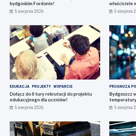
bydgoskim Fordonie!
właściciele 
5 sierpnia 2026
5 sierpnia 
EDUKACJA
PROJEKTY
WSPARCIE
PROGNOZA P
Dołącz do II tury rekrutacji do projektu
Bydgoszcz w
edukacyjnego dla uczniów!
temperatury 
5 sierpnia 2026
5 sierpnia 