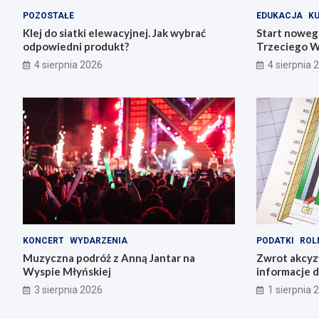
POZOSTAŁE
EDUKACJA
K
Klej do siatki elewacyjnej. Jak wybrać
Start noweg
odpowiedni produkt?
Trzeciego W
4 sierpnia 2026
4 sierpnia 
KONCERT
WYDARZENIA
PODATKI
ROL
Muzyczna podróż z Anną Jantar na
Zwrot akcyz
Wyspie Młyńskiej
informacje d
3 sierpnia 2026
1 sierpnia 