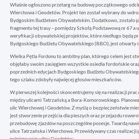
Właśnie ogłoszono przetarg na budowę początkowego odcinka
Wierchowa i Geodetów. Projekt ten został wybrany do wdro
Bydgoskim Budżetem Obywatelskim. Dodatkowo, zostało pod
fragmentu tej trasy – pomiędzy Szkołą Podstawową nr 67 a u
weryfikacji obywatelskiej projektów, które niedługo będą 
Bydgoskiego Budżetu Obywatelskiego (BBO), jest otwarty d
Wielka Pętla Fordonu to ambitny plan, którego celem jest s
objęłaby swoim zasięgiem wszystkie osiedla fordońskie oraz
poprzednich edycjach Bydgoskiego Budżetu Obywatelskiego
tego szlaku zdobyły najwięcej głosów mieszkańców.
W pierwszej kolejności skoncentrujemy się na realizacji prac
między ulicami Tatrzańską a Bora-Komorowskiego. Planowa
ulic Wierchowej i Geodetów. Z myślą o bezpieczeństwie mie
jest stworzenie przejścia dla pieszych oraz przejazdu rower
przebudowę zjazdów na poszczególne posesje. Twardą nawi
ulice Tatrzańska i Wierchowa. Przewidywany czas realizacji p
najpierw przy ulicy Geodetów.