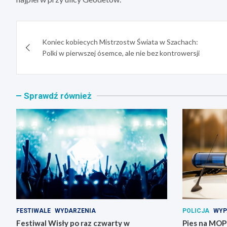
Nawigacja
Koniec kobiecych Mistrzostw Świata w Szachach:
wpisu
Polki w pierwszej ósemce, ale nie bez kontrowersji
Sprawdź również
FESTIWALE
WYDARZENIA
POLICJA
WYP
Festiwal Wisły po raz czwarty w
Pies na MOP-i