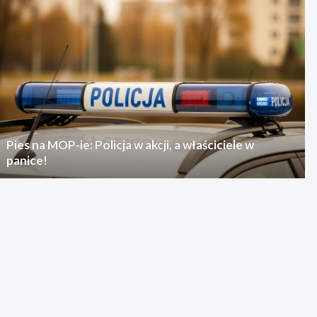
Pies na MOP-ie: Policja w akcji, a właściciele w
panice!