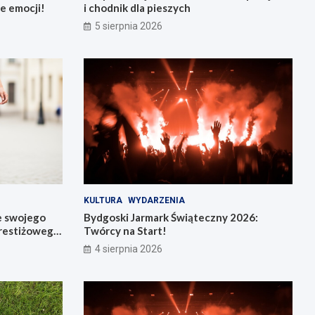
e emocji!
i chodnik dla pieszych
5 sierpnia 2026
KULTURA
WYDARZENIA
e swojego
Bydgoski Jarmark Świąteczny 2026:
restiżowego
Twórcy na Start!
4 sierpnia 2026