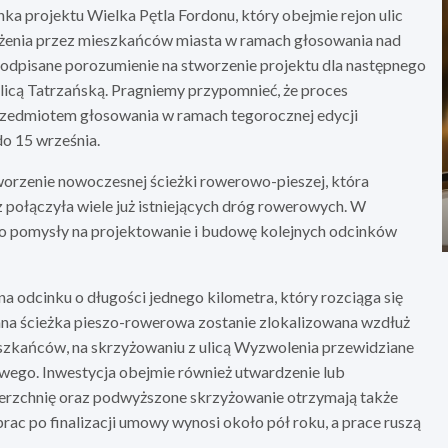
 projektu Wielka Pętla Fordonu, który obejmie rejon ulic
żenia przez mieszkańców miasta w ramach głosowania nad
pisane porozumienie na stworzenie projektu dla następnego
licą Tatrzańską. Pragniemy przypomnieć, że proces
przedmiotem głosowania w ramach tegorocznej edycji
o 15 września.
tworzenie nowoczesnej ścieżki rowerowo-pieszej, która
 połączyła wiele już istniejących dróg rowerowych. W
 pomysły na projektowanie i budowę kolejnych odcinków
 na odcinku o długości jednego kilometra, który rozciąga się
na ścieżka pieszo-rowerowa zostanie zlokalizowana wzdłuż
szkańców, na skrzyżowaniu z ulicą Wyzwolenia przewidziane
owego. Inwestycja obejmie również utwardzenie lub
erzchnię oraz podwyższone skrzyżowanie otrzymają także
rac po finalizacji umowy wynosi około pół roku, a prace ruszą