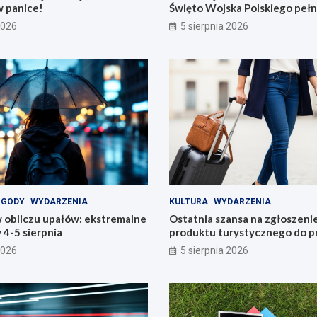
w panice!
Święto Wojska Polskiego pełn
2026
5 sierpnia 2026
OGODY
WYDARZENIA
KULTURA
WYDARZENIA
 obliczu upałów: ekstremalne
Ostatnia szansa na zgłoszeni
4-5 sierpnia
produktu turystycznego do p
konkursu POT
2026
5 sierpnia 2026