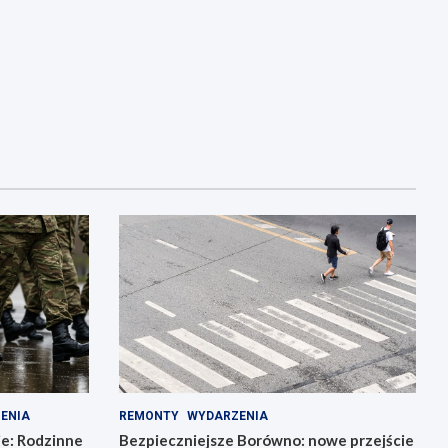
ENIA
REMONTY
WYDARZENIA
ie: Rodzinne
Bezpieczniejsze Borówno: nowe przejście