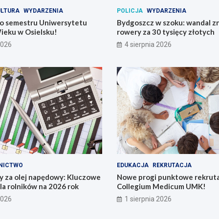
ULTURA
WYDARZENIA
POLICJA
WYDARZENIA
o semestru Uniwersytetu
Bydgoszcz w szoku: wandal zn
ieku w Osielsku!
rowery za 30 tysięcy złotych
2026
4 sierpnia 2026
NICTWO
EDUKACJA
REKRUTACJA
y za olej napędowy: Kluczowe
Nowe progi punktowe rekruta
la rolników na 2026 rok
Collegium Medicum UMK!
2026
1 sierpnia 2026