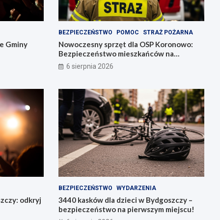
BEZPIECZEŃSTWO
POMOC
STRAŻ POŻARNA
ie Gminy
Nowoczesny sprzęt dla OSP Koronowo:
Bezpieczeństwo mieszkańców na
pierwszym miejscu!
6 sierpnia 2026
BEZPIECZEŃSTWO
WYDARZENIA
zczy: odkryj
3440 kasków dla dzieci w Bydgoszczy –
bezpieczeństwo na pierwszym miejscu!