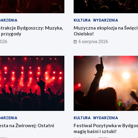
ARZENIA
KULTURA
WYDARZENIA
atrakcje Bydgoszczy: Muzyka,
Muzyczna eksplozja na Święc
e przygody
Osielsko!
2026
6 sierpnia 2026
ARZENIA
KULTURA
WYDARZENIA
sta na Żwirowej: Ostatni
Festiwal Pozytywka w Bydgos
magię baśni i sztuki!