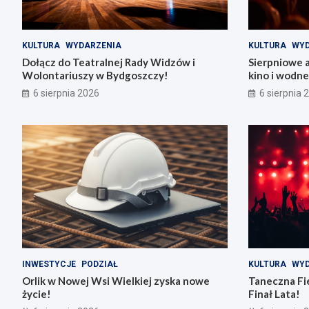
KULTURA
WYDARZENIA
KULTURA
WYD
Dołącz do Teatralnej Rady Widzów i
Sierpniowe 
Wolontariuszy w Bydgoszczy!
kino i wodn
6 sierpnia 2026
6 sierpnia 
INWESTYCJE
PODZIAŁ
KULTURA
WYD
Orlik w Nowej Wsi Wielkiej zyska nowe
Taneczna Fie
życie!
Finał Lata!