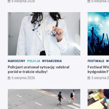
6 sierpnia 2026
6 sierpnia 
NARODZINY
POLICJA
WYDARZENIA
FESTIWALE
W
Policjant uratował sytuację: odebrał
Festiwal Wis
poród w trakcie służby!
bydgoskim F
6 sierpnia 2026
5 sierpnia 