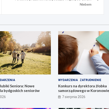
Niebem
DARZENIA
WYDARZENIA
ZATRUDNIENIE
lubiki Seniora: Nowe
Konkurs na dyrektora żłobka
dla bydgoskich seniorów
samorządowego w Koronowie –
już dziś!
2026
7 sierpnia 2026