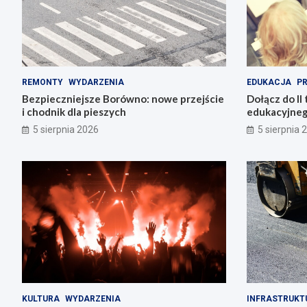
REMONTY
WYDARZENIA
EDUKACJA
P
Bezpieczniejsze Borówno: nowe przejście
Dołącz do II 
i chodnik dla pieszych
edukacyjneg
5 sierpnia 2026
5 sierpnia 
KULTURA
WYDARZENIA
INFRASTRUKT