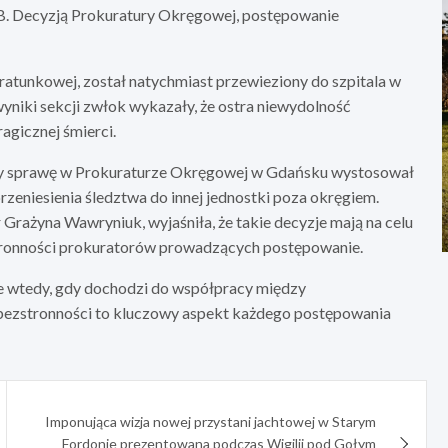
 B. Decyzją Prokuratury Okręgowej, postępowanie
atunkowej, został natychmiast przewieziony do szpitala w
yniki sekcji zwłok wykazały, że ostra niewydolność
gicznej śmierci.
cy sprawę w Prokuraturze Okręgowej w Gdańsku wystosował
zeniesienia śledztwa do innej jednostki poza okręgiem.
rażyna Wawryniuk, wyjaśniła, że takie decyzje mają na celu
tronności prokuratorów prowadzących postępowanie.
e wtedy, gdy dochodzi do współpracy między
 bezstronności to kluczowy aspekt każdego postępowania
Imponująca wizja nowej przystani jachtowej w Starym
Fordonie prezentowana podczas Wigilii pod Gołym