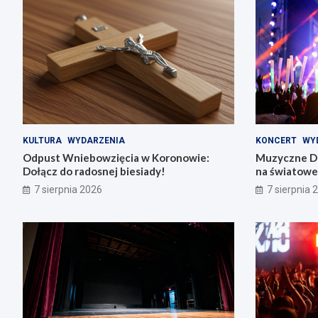
KULTURA
WYDARZENIA
KONCERT
WY
Odpust Wniebowzięcia w Koronowie:
Muzyczne Di
Dołącz do radosnej biesiady!
na światowe 
7 sierpnia 2026
7 sierpnia 