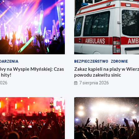
DARZENIA
BEZPIECZEŃSTWO
ZDROWIE
vy na Wyspie Młyńskiej: Czas
Zakaz kąpieli na plaży w Wier
hity!
powodu zakwitu sinic
2026
7 sierpnia 2026