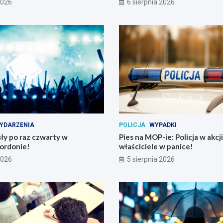
2026
6 sierpnia 2026
YDARZENIA
POLICJA
WYPADKI
ły po raz czwarty w
Pies na MOP-ie: Policja w akcji
ordonie!
właściciele w panice!
2026
5 sierpnia 2026