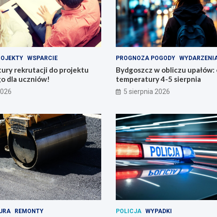
ROJEKTY
WSPARCIE
PROGNOZA POGODY
WYDARZENI
tury rekrutacji do projektu
Bydgoszcz w obliczu upałów:
o dla uczniów!
temperatury 4-5 sierpnia
2026
5 sierpnia 2026
URA
REMONTY
POLICJA
WYPADKI