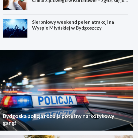
samorządowego w Koronowie – zgłoś się już
dziś!
Sierpniowy weekend pełen atrakcji na
Wyspie Młyńskiej w Bydgoszczy
Bydgoska policja rozbija potężny narkotykowy
gang!