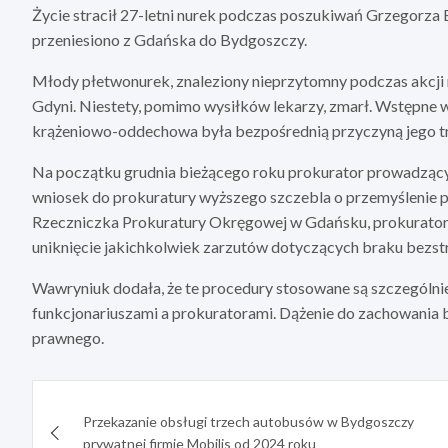
Życie stracił 27-letni nurek podczas poszukiwań Grzegorza
przeniesiono z Gdańska do Bydgoszczy.
Młody płetwonurek, znaleziony nieprzytomny podczas akcji r
Gdyni. Niestety, pomimo wysiłków lekarzy, zmarł. Wstępne w
krążeniowo-oddechowa była bezpośrednią przyczyną jego tra
Na początku grudnia bieżącego roku prokurator prowadzą
wniosek do prokuratury wyższego szczebla o przemyślenie pr
Rzeczniczka Prokuratury Okręgowej w Gdańsku, prokurator G
uniknięcie jakichkolwiek zarzutów dotyczących braku bezs
Wawryniuk dodała, że te procedury stosowane są szczególni
funkcjonariuszami a prokuratorami. Dążenie do zachowania
prawnego.
Nawigacja
Przekazanie obsługi trzech autobusów w Bydgoszczy
wpisu
prywatnej firmie Mobilis od 2024 roku