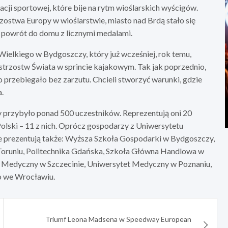
acji sportowej, które bije na rytm wioślarskich wyścigów.
zostwa Europy w wioślarstwie, miasto nad Brdą stało się
ę powrót do domu z licznymi medalami.
ielkiego w Bydgoszczy, który już wcześniej, rok temu,
trzostw Świata w sprincie kajakowym. Tak jak poprzednio,
 przebiegało bez zarzutu. Chcieli stworzyć warunki, gdzie
.
 przybyło ponad 500 uczestników. Reprezentują oni 20
 Polski – 11 z nich. Oprócz gospodarzy z Uniwersytetu
e prezentują także: Wyższa Szkoła Gospodarki w Bydgoszczy,
Toruniu, Politechnika Gdańska, Szkoła Główna Handlowa w
 Medyczny w Szczecinie, Uniwersytet Medyczny w Poznaniu,
o we Wrocławiu.
Triumf Leona Madsena w Speedway European