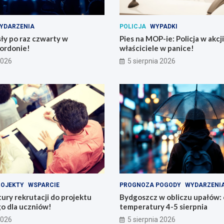
YDARZENIA
POLICJA
WYPADKI
ły po raz czwarty w
Pies na MOP-ie: Policja w akcji
ordonie!
właściciele w panice!
2026
5 sierpnia 2026
ROJEKTY
WSPARCIE
PROGNOZA POGODY
WYDARZENI
tury rekrutacji do projektu
Bydgoszcz w obliczu upałów:
o dla uczniów!
temperatury 4-5 sierpnia
2026
5 sierpnia 2026