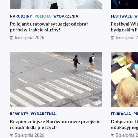
NARODZINY
POLICJA
WYDARZENIA
FESTIWALE
W
Policjant uratował sytuację: odebrał
Festiwal Wis
poród w trakcie służby!
bydgoskim F
6 sierpnia 2026
5 sierpnia 
REMONTY
WYDARZENIA
EDUKACJA
P
Bezpieczniejsze Borówno: nowe przejście
Dołącz do II 
i chodnik dla pieszych
edukacyjneg
5 sierpnia 2026
5 sierpnia 