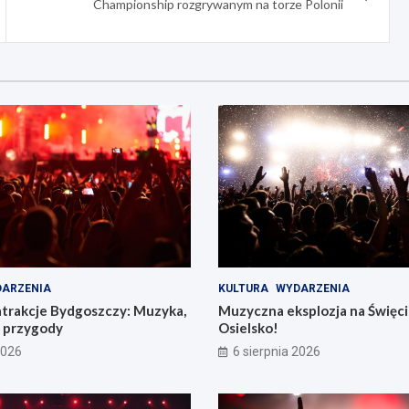
Championship rozgrywanym na torze Polonii
ARZENIA
KULTURA
WYDARZENIA
atrakcje Bydgoszczy: Muzyka,
Muzyczna eksplozja na Święc
e przygody
Osielsko!
2026
6 sierpnia 2026