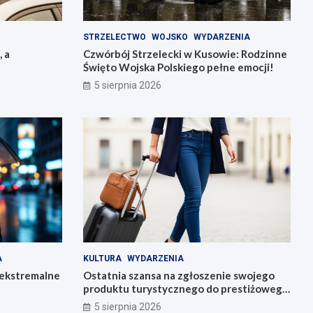
STRZELECTWO
WOJSKO
WYDARZENIA
, a
Czwórbój Strzelecki w Kusowie: Rodzinne
Święto Wojska Polskiego pełne emocji!
5 sierpnia 2026
A
KULTURA
WYDARZENIA
 ekstremalne
Ostatnia szansa na zgłoszenie swojego
produktu turystycznego do prestiżowego
konkursu POT
5 sierpnia 2026