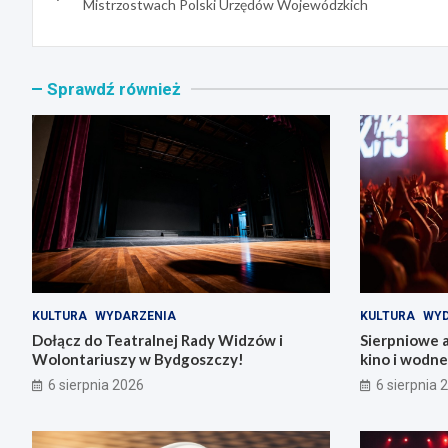
wpisu
Mistrzostwach Polski Urzędów Wojewódzkich
Sprawdź również
KULTURA
WYDARZENIA
KULTURA
WYD
Dołącz do Teatralnej Rady Widzów i
Sierpniowe 
Wolontariuszy w Bydgoszczy!
kino i wodn
6 sierpnia 2026
6 sierpnia 