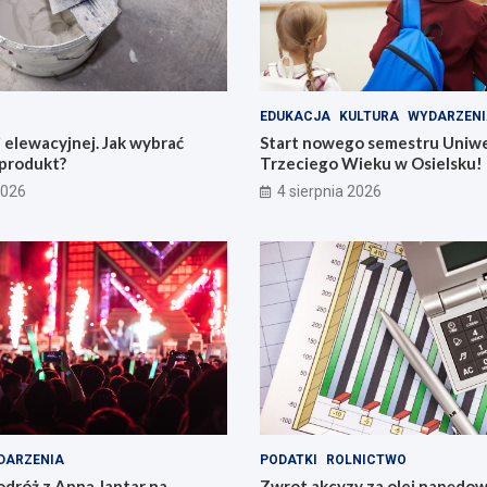
EDUKACJA
KULTURA
WYDARZENI
i elewacyjnej. Jak wybrać
Start nowego semestru Uniw
produkt?
Trzeciego Wieku w Osielsku!
2026
4 sierpnia 2026
DARZENIA
PODATKI
ROLNICTWO
dróż z Anną Jantar na
Zwrot akcyzy za olej napędo