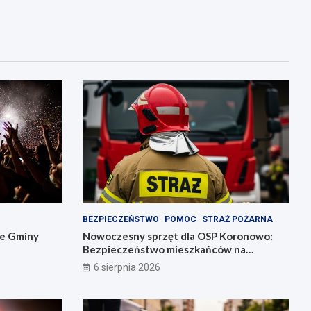
BEZPIECZEŃSTWO
POMOC
STRAŻ POŻARNA
ie Gminy
Nowoczesny sprzęt dla OSP Koronowo:
Bezpieczeństwo mieszkańców na
pierwszym miejscu!
6 sierpnia 2026