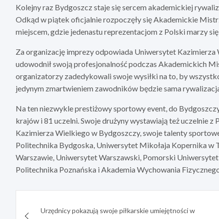
Kolejny raz Bydgoszcz staje się sercem akademickiej rywaliz
Odkąd w piątek oficjalnie rozpoczęły się Akademickie Mistr
miejscem, gdzie jedenastu reprezentacjom z Polski marzy si
Za organizację imprezy odpowiada Uniwersytet Kazimierza W
udowodnił swoją profesjonalność podczas Akademickich Mis
organizatorzy zadedykowali swoje wysiłki na to, by wszystko
jedynym zmartwieniem zawodników będzie sama rywalizacja
Na ten niezwykle prestiżowy sportowy event, do Bydgoszczy
krajów i 81 uczelni. Swoje drużyny wystawiają też uczelnie z
Kazimierza Wielkiego w Bydgoszczy, swoje talenty sportow
Politechnika Bydgoska, Uniwersytet Mikołaja Kopernika w 
Warszawie, Uniwersytet Warszawski, Pomorski Uniwersytet
Politechnika Poznańska i Akademia Wychowania Fizyczneg
Nawigacja
Urzędnicy pokazują swoje piłkarskie umiejętności w