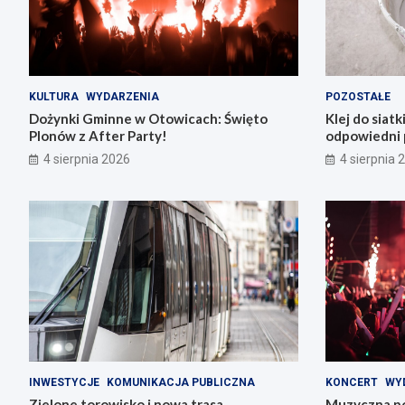
KULTURA
WYDARZENIA
POZOSTAŁE
Dożynki Gminne w Otowicach: Święto
Klej do siatk
Plonów z After Party!
odpowiedni 
4 sierpnia 2026
4 sierpnia 
INWESTYCJE
KOMUNIKACJA PUBLICZNA
KONCERT
WY
Zielone torowisko i nowa trasa
Muzyczna po