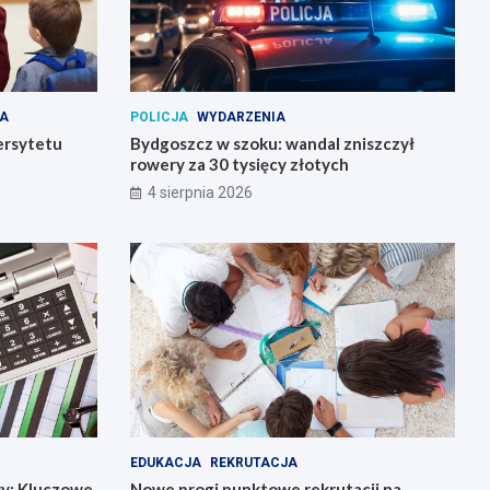
A
POLICJA
WYDARZENIA
ersytetu
Bydgoszcz w szoku: wandal zniszczył
rowery za 30 tysięcy złotych
4 sierpnia 2026
EDUKACJA
REKRUTACJA
wy: Kluczowe
Nowe progi punktowe rekrutacji na