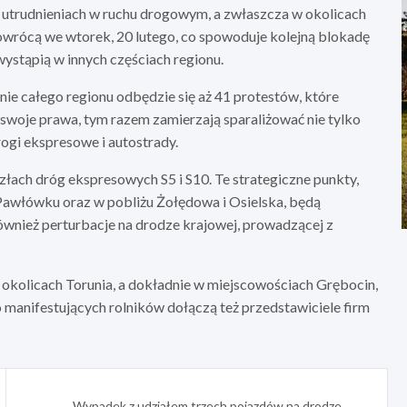
 utrudnieniach w ruchu drogowym, a zwłaszcza w okolicach
rócą we wtorek, 20 lutego, co spowoduje kolejną blokadę
wystąpią w innych częściach regionu.
e całego regionu odbędzie się aż 41 protestów, które
 swoje prawa, tym razem zamierzają sparaliżować nie tylko
rogi ekspresowe i autostrady.
łach dróg ekspresowych S5 i S10. Te strategiczne punkty,
Pawłówku oraz w pobliżu Żołędowa i Osielska, będą
również perturbacje na drodze krajowej, prowadzącej z
okolicach Torunia, a dokładnie w miejscowościach Grębocin,
 manifestujących rolników dołączą też przedstawiciele firm
Wypadek z udziałem trzech pojazdów na drodze