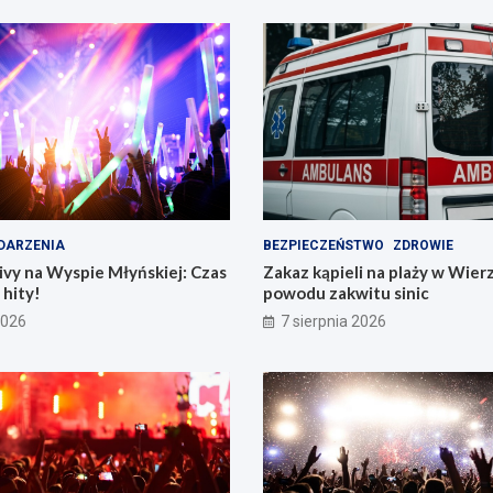
DARZENIA
BEZPIECZEŃSTWO
ZDROWIE
vy na Wyspie Młyńskiej: Czas
Zakaz kąpieli na plaży w Wier
hity!
powodu zakwitu sinic
2026
7 sierpnia 2026