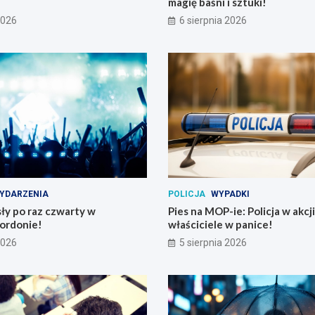
magię baśni i sztuki!
2026
6 sierpnia 2026
YDARZENIA
POLICJA
WYPADKI
ły po raz czwarty w
Pies na MOP-ie: Policja w akcji
ordonie!
właściciele w panice!
2026
5 sierpnia 2026