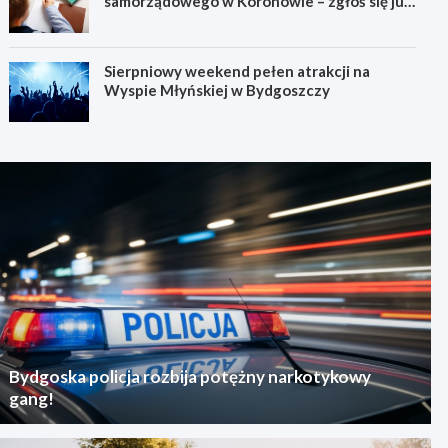
samorządowego w Koronowie – zgłoś się już
dziś!
Sierpniowy weekend pełen atrakcji na
Wyspie Młyńskiej w Bydgoszczy
Bydgoska policja rozbija potężny narkotykowy
gang!