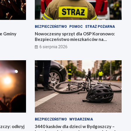
BEZPIECZEŃSTWO
POMOC
STRAŻ POŻARNA
ie Gminy
Nowoczesny sprzęt dla OSP Koronowo:
Bezpieczeństwo mieszkańców na
pierwszym miejscu!
6 sierpnia 2026
BEZPIECZEŃSTWO
WYDARZENIA
zczy: odkryj
3440 kasków dla dzieci w Bydgoszczy –