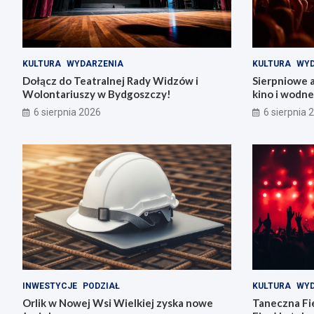
KULTURA
WYDARZENIA
KULTURA
WYD
Dołącz do Teatralnej Rady Widzów i
Sierpniowe 
Wolontariuszy w Bydgoszczy!
kino i wodn
6 sierpnia 2026
6 sierpnia 
INWESTYCJE
PODZIAŁ
KULTURA
WYD
Orlik w Nowej Wsi Wielkiej zyska nowe
Taneczna Fie