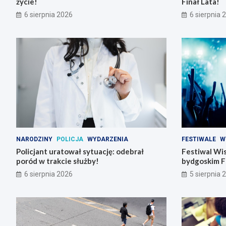
życie!
Finał Lata!
6 sierpnia 2026
6 sierpnia 
NARODZINY
POLICJA
WYDARZENIA
FESTIWALE
W
Policjant uratował sytuację: odebrał
Festiwal Wis
poród w trakcie służby!
bydgoskim F
6 sierpnia 2026
5 sierpnia 