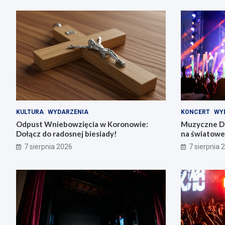
KULTURA
WYDARZENIA
KONCERT
WY
Odpust Wniebowzięcia w Koronowie:
Muzyczne Di
Dołącz do radosnej biesiady!
na światowe 
7 sierpnia 2026
7 sierpnia 