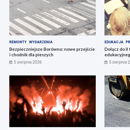
REMONTY
WYDARZENIA
EDUKACJA
P
Bezpieczniejsze Borówno: nowe przejście
Dołącz do II 
i chodnik dla pieszych
edukacyjneg
5 sierpnia 2026
5 sierpnia 