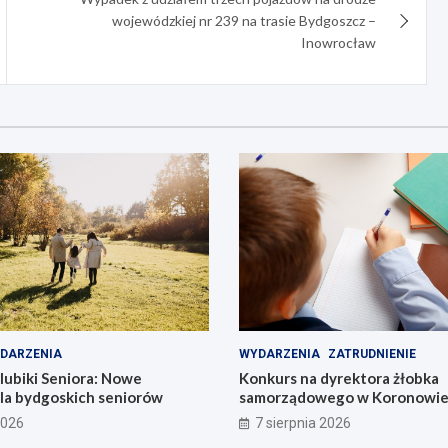
wojewódzkiej nr 239 na trasie Bydgoszcz –
Inowrocław
DARZENIA
WYDARZENIA
ZATRUDNIENIE
lubiki Seniora: Nowe
Konkurs na dyrektora żłobka
dla bydgoskich seniorów
samorządowego w Koronowie –
już dziś!
2026
7 sierpnia 2026