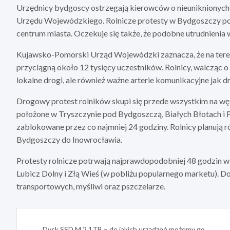
Urzędnicy bydgoscy ostrzegają kierowców o nieuniknionych
Urzędu Wojewódzkiego. Rolnicze protesty w Bydgoszczy pow
centrum miasta. Oczekuje się także, że podobne utrudnienia 
Kujawsko-Pomorski Urząd Wojewódzki zaznacza, że na tereni
przyciągną około 12 tysięcy uczestników. Rolnicy, walcząc o
lokalne drogi, ale również ważne arterie komunikacyjne jak d
Drogowy protest rolników skupi się przede wszystkim na węz
położone w Tryszczynie pod Bydgoszczą, Białych Błotach i 
zablokowane przez co najmniej 24 godziny. Rolnicy planują 
Bydgoszczy do Inowrocławia.
Protesty rolnicze potrwają najprawdopodobniej 48 godzin w 
Lubicz Dolny i Złą Wieś (w pobliżu popularnego marketu). Do
transportowych, myśliwi oraz pszczelarze.
Nawigacja
Dysk SSD M.2 1TB – do jakich urządzeń możemy go