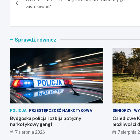
wpisu
zastosować?
Sprawdź również
POLICJA
PRZESTĘPCZOŚĆ NARKOTYKOWA
SENIORZY
WY
Bydgoska policja rozbija potężny
Osiedlowe K
narkotykowy gang!
możliwości 
7 sierpnia 2026
7 sierpnia 