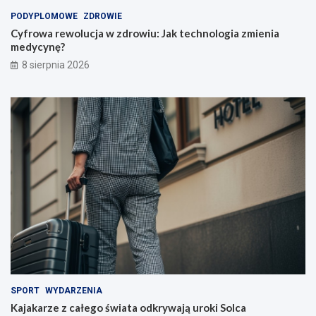
i
PODYPLOMOWE
ZDROWIE
n
Cyfrowa rewolucja w zdrowiu: Jak technologia zmienia
a
medycynę?
u
c
8 sierpnia 2026
z
y
c
i
e
l
i
!
SPORT
WYDARZENIA
Kajakarze z całego świata odkrywają uroki Solca