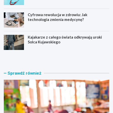
Cyfrowa rewolucja w zdrowiu: Jak
technologia zmienia medycynę?
Kajakarze z całego świata odkrywają uroki
Solca Kujawskiego
E
Z
d
a
u
p
k
r
a
a
Sprawdź również
c
s
y
z
j
a
n
m
a
y
r
n
e
a
w
a
o
k