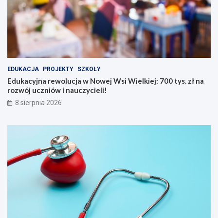
l
t
u
y
c
w
j
n
a
y
w
d
N
z
EDUKACJA
PROJEKTY
SZKOŁY
o
i
w
e
Edukacyjna rewolucja w Nowej Wsi Wielkiej: 700 tys. zł na
e
ń
rozwój uczniów i nauczycieli!
j
w
8 sierpnia 2026
W
B
s
i
i
a
W
ł
i
y
e
c
l
h
k
B
i
ł
e
o
j
t
:
a