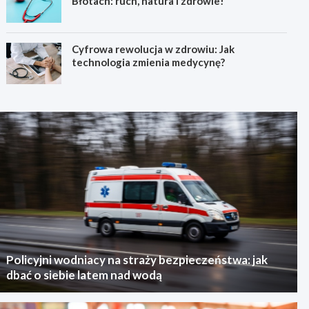
Błotach: ruch, natura i zdrowie!
Cyfrowa rewolucja w zdrowiu: Jak
technologia zmienia medycynę?
Policyjni wodniacy na straży bezpieczeństwa: jak
dbać o siebie latem nad wodą