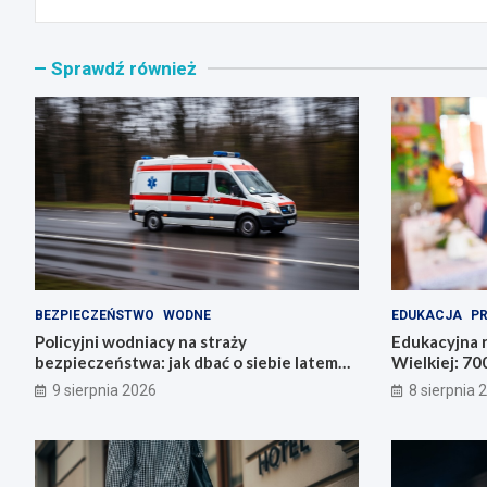
Sprawdź również
BEZPIECZEŃSTWO
WODNE
EDUKACJA
P
Policyjni wodniacy na straży
Edukacyjna 
bezpieczeństwa: jak dbać o siebie latem
Wielkiej: 700
nad wodą
nauczycieli!
9 sierpnia 2026
8 sierpnia 