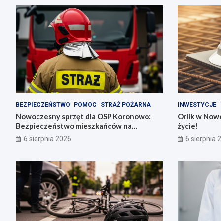
BEZPIECZEŃSTWO
POMOC
STRAŻ POŻARNA
INWESTYCJE
Nowoczesny sprzęt dla OSP Koronowo:
Orlik w Nowe
Bezpieczeństwo mieszkańców na
życie!
pierwszym miejscu!
6 sierpnia 2026
6 sierpnia 