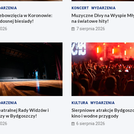
ARZENIA
KONCERT
WYDARZENIA
bowzięcia w Koronowie:
Muzyczne Divy na Wyspie Mły
dosnej biesiady!
na światowe hity!
2026
7 sierpnia 2026
ARZENIA
KULTURA
WYDARZENIA
eatralnej Rady Widzów i
Sierpniowe atrakcje Bydgosz
zy w Bydgoszczy!
kino i wodne przygody
2026
6 sierpnia 2026