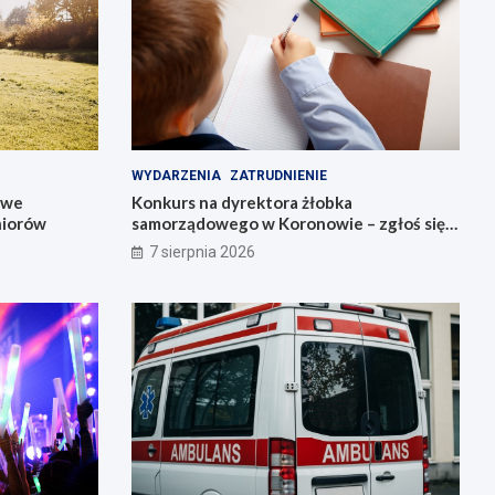
WYDARZENIA
ZATRUDNIENIE
owe
Konkurs na dyrektora żłobka
niorów
samorządowego w Koronowie – zgłoś się
już dziś!
7 sierpnia 2026