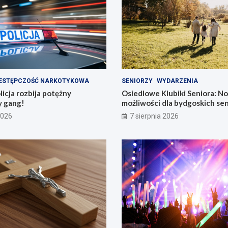
ESTĘPCZOŚĆ NARKOTYKOWA
SENIORZY
WYDARZENIA
icja rozbija potężny
Osiedlowe Klubiki Seniora: N
 gang!
możliwości dla bydgoskich se
2026
7 sierpnia 2026