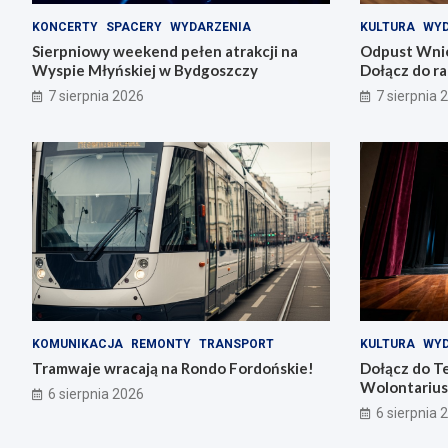
KONCERTY
SPACERY
WYDARZENIA
KULTURA
WYD
Sierpniowy weekend pełen atrakcji na
Odpust Wnie
Wyspie Młyńskiej w Bydgoszczy
Dołącz do ra
7 sierpnia 2026
7 sierpnia 
KOMUNIKACJA
REMONTY
TRANSPORT
KULTURA
WYD
Tramwaje wracają na Rondo Fordońskie!
Dołącz do T
Wolontarius
6 sierpnia 2026
6 sierpnia 