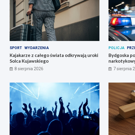
SPORT
WYDARZENIA
POLICJA
PRZ
Kajakarze z całego świata odkrywają uroki
Bydgoska pol
Solca Kujawskiego
narkotykowy
8 sierpnia 2026
7 sierpnia 