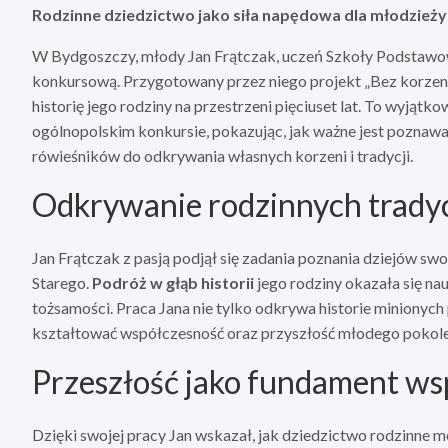
Rodzinne dziedzictwo jako siła napędowa dla młodzieży
W Bydgoszczy, młody Jan Frątczak, uczeń Szkoły Podstawowe
konkursową. Przygotowany przez niego projekt „Bez korzeni 
historię jego rodziny na przestrzeni pięciuset lat. To wyjąt
ogólnopolskim konkursie, pokazując, jak ważne jest poznawani
rówieśników do odkrywania własnych korzeni i tradycji.
Odkrywanie rodzinnych tradycj
Jan Frątczak z pasją podjął się zadania poznania dziejów s
Starego.
Podróż w głąb historii
jego rodziny okazała się na
tożsamości. Praca Jana nie tylko odkrywa historie minionych
kształtować współczesność oraz przyszłość młodego pokole
Przeszłość jako fundament ws
Dzięki swojej pracy Jan wskazał, jak dziedzictwo rodzinne mo