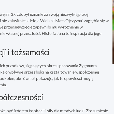
j nr 37, zdobył uznanie za swoją niezwykłą pracę
nie zakwitniesz. Moja Wielka i Mała Ojczyzna” zagłębia się w
kowe przedsięwzięcie zapewniło mu wyróżnienie w
e własnej przeszłości. Historia Jana to inspiracja dla jego
i i tożsamości
woich przodków, sięgających okresu panowania Zygmunta
uką o wpływie przeszłości na kształtowanie współczesnej
 pokoleń, ale również pokazuje, jak te opowieści mogą
nia.
półczesności
że być źródłem inspiracji i siły dla młodych ludzi. Zrozumienie