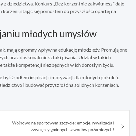
my z dziedzictwa. Konkurs „Bez korzeni nie zakwitniesz” daje
 korzeni, stając się pomostem do przyszłości opartej na
janiu młodych umysłów
czak, mają ogromny wpływ na edukację młodzieży. Promują one
ych oraz doskonalenie sztuki pisania. Udział w takich
e także kompetencji niezbędnych w ich dorosłym życiu.
e być źródłem inspiracji i motywacji dla młodych pokoleń.
iedzictwo i budować przyszłość na solidnych korzeniach.
Wojnowo na sportowym szczycie: emocje, rywalizacja i
zwycięzcy gminnych zawodów pożarniczych!