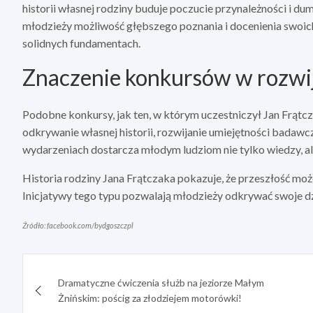
historii własnej rodziny buduje poczucie przynależności i du
młodzieży możliwość głębszego poznania i docenienia swoich
solidnych fundamentach.
Znaczenie konkursów w rozwi
Podobne konkursy, jak ten, w którym uczestniczył Jan Frąt
odkrywanie własnej historii, rozwijanie umiejętności badawcz
wydarzeniach dostarcza młodym ludziom nie tylko wiedzy, al
Historia rodziny Jana Frątczaka pokazuje, że przeszłość moż
Inicjatywy tego typu pozwalają młodzieży odkrywać swoje dz
Źródło: facebook.com/bydgoszczpl
Nawigacja
Dramatyczne ćwiczenia służb na jeziorze Małym
wpisu
Żnińskim: pościg za złodziejem motorówki!