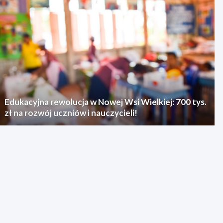
Edukacyjna rewolucja w Nowej Wsi Wielkiej: 700 tys.
zł na rozwój uczniów i nauczycieli!