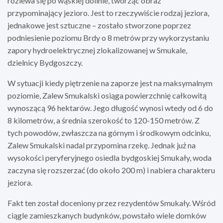
rozlewa się po wąskiej dolinie, tworząc obraz
przypominający jezioro. Jest to rzeczywiście rodzaj jeziora,
jednakowe jest sztuczne – zostało stworzone poprzez
podniesienie poziomu Brdy o 8 metrów przy wykorzystaniu
zapory hydroelektrycznej zlokalizowanej w Smukale,
dzielnicy Bydgoszczy.
W sytuacji kiedy piętrzenie na zaporze jest na maksymalnym
poziomie, Zalew Smukalski osiąga powierzchnię całkowitą
wynoszącą 96 hektarów. Jego długość wynosi wtedy od 6 do
8 kilometrów, a średnia szerokość to 120-150 metrów. Z
tych powodów, zwłaszcza na górnym i środkowym odcinku,
Zalew Smukalski nadal przypomina rzekę. Jednak już na
wysokości peryferyjnego osiedla bydgoskiej Smukały, woda
zaczyna się rozszerzać (do około 200 m) i nabiera charakteru
jeziora.
Fakt ten został doceniony przez rezydentów Smukały. Wśród
ciągle zamieszkanych budynków, powstało wiele domków