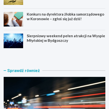
Konkurs na dyrektora żłobka samorządowego
w Koronowie – zgłoś się już dziś!
Sierpniowy weekend pełen atrakcji na Wyspie
Młyńskiej w Bydgoszczy
B
O
y
s
d
i
g
e
o
d
Sprawdź również
s
l
k
o
a
w
p
e
o
K
l
l
i
u
c
b
j
i