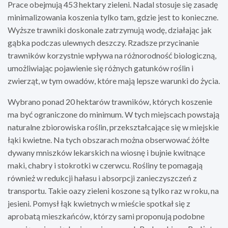
Prace obejmują 453 hektary zieleni. Nadal stosuje się zasadę
minimalizowania koszenia tylko tam, gdzie jest to konieczne.
Wyższe trawniki doskonale zatrzymują wodę, działając jak
gąbka podczas ulewnych deszczy. Rzadsze przycinanie
trawników korzystnie wpływa na różnorodność biologiczną,
umożliwiając pojawienie się różnych gatunków roślin i
zwierząt, w tym owadów, które mają lepsze warunki do życia.
Wybrano ponad 20 hektarów trawników, których koszenie
ma być ograniczone do minimum. W tych miejscach powstają
naturalne zbiorowiska roślin, przekształcające się w miejskie
łąki kwietne. Na tych obszarach można obserwować żółte
dywany mniszków lekarskich na wiosnę i bujnie kwitnące
maki, chabry i stokrotki w czerwcu. Rośliny te pomagają
również w redukcji hałasu i absorpcji zanieczyszczeń z
transportu. Takie oazy zieleni koszone są tylko raz w roku, na
jesieni. Pomysł łąk kwietnych w mieście spotkał się z
aprobatą mieszkańców, którzy sami proponują podobne