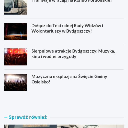
Dołącz do Teatralnej Rady Widzów i
Wolontariuszy w Bydgoszczy!
Sierpniowe atrakcje Bydgoszczy: Muzyka,
kino i wodne przygody
Muzyczna eksplozja na Święcie Gminy
Osielsko!
T
D
r
o
a
ł
m
ą
w
c
Sprawdź również
a
z
j
d
e
o