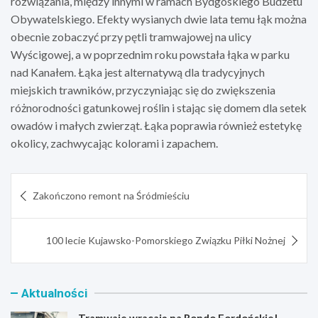
rozwiązania, między innymi w ramach Bydgoskiego Budżetu
Obywatelskiego. Efekty wysianych dwie lata temu łąk można
obecnie zobaczyć przy pętli tramwajowej na ulicy
Wyścigowej, a w poprzednim roku powstała łąka w parku
nad Kanałem. Łąka jest alternatywą dla tradycyjnych
miejskich trawników, przyczyniając się do zwiększenia
różnorodności gatunkowej roślin i stając się domem dla setek
owadów i małych zwierząt. Łąka poprawia również estetykę
okolicy, zachwycając kolorami i zapachem.
Nawigacja
Zakończono remont na Śródmieściu
wpisu
100 lecie Kujawsko-Pomorskiego Związku Piłki Nożnej
Aktualności
Tramwaje wracają na Rondo Fordońskie!