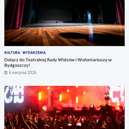
e
l
!
o
n
t
a
r
i
u
s
z
KULTURA
WYDARZENIA
y
Dołącz do Teatralnej Rady Widzów i Wolontariuszy w
w
Bydgoszczy!
B
6 sierpnia 2026
y
d
g
o
s
z
c
z
y
!