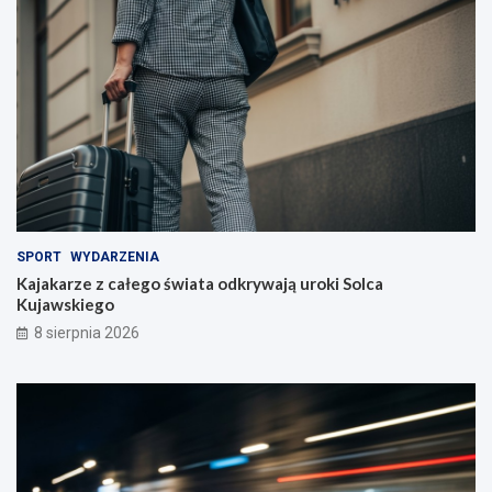
e
l
i
!
SPORT
WYDARZENIA
Kajakarze z całego świata odkrywają uroki Solca
Kujawskiego
8 sierpnia 2026