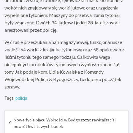
oni ubrani w stroje robocze, rękawiczki i maski ochronne, a
wokół nich znajdowały się worki jutowe oraz urządzenia
wypełnione tytoniem. Maszyny do przetwarzania tytoniu
były włączone. Dwóch 34-latków i jeden 28-latek zostali
aresztowani przez policję.
W czasie przeszukania hali magazynowej, funkcjonariusze
znaleźli 64 worki z krajanką tytoniową oraz 58 opakowań z
liśćmi tytoniu tego samego rodzaju. Całkowita waga
nielegalnych produktów tytoniowych wyniosła ponad 1,6
tony. Jak podaje kom. Lidia Kowalska z Komendy
Wojewódzkiej Policji w Bydgoszczy, to dopiero początek
sprawy.
Tags:
policja
Nawigacja
Nowe życie placu Wolności w Bydgoszczy: rewitalizacja i
wpisu
powrót kwiatowych budek