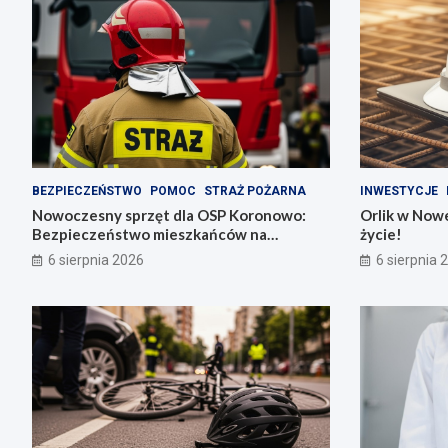
BEZPIECZEŃSTWO
POMOC
STRAŻ POŻARNA
INWESTYCJE
Nowoczesny sprzęt dla OSP Koronowo:
Orlik w Nowe
Bezpieczeństwo mieszkańców na
życie!
pierwszym miejscu!
6 sierpnia 2026
6 sierpnia 