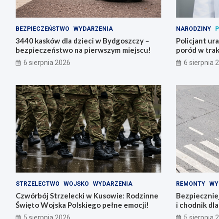
BEZPIECZEŃSTWO
WYDARZENIA
NARODZINY
P
3440 kasków dla dzieci w Bydgoszczy –
Policjant ur
bezpieczeństwo na pierwszym miejscu!
poród w trak
6 sierpnia 2026
6 sierpnia 
STRZELECTWO
WOJSKO
WYDARZENIA
REMONTY
WY
Czwórbój Strzelecki w Kusowie: Rodzinne
Bezpiecznie
Święto Wojska Polskiego pełne emocji!
i chodnik dl
5 sierpnia 2026
5 sierpnia 