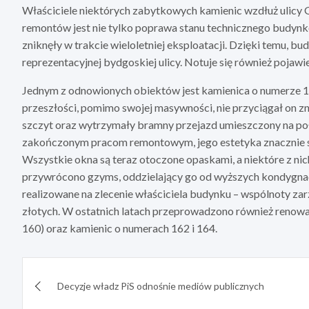
Właściciele niektórych zabytkowych kamienic wzdłuż ulicy G
remontów jest nie tylko poprawa stanu technicznego budynkó
zniknęły w trakcie wieloletniej eksploatacji. Dzięki temu, bu
reprezentacyjnej bydgoskiej ulicy. Notuje się również poja
Jednym z odnowionych obiektów jest kamienica o numerze
przeszłości, pomimo swojej masywności, nie przyciągał on z
szczyt oraz wytrzymały bramny przejazd umieszczony na poł
zakończonym pracom remontowym, jego estetyka znacznie si
Wszystkie okna są teraz otoczone opaskami, a niektóre z ni
przywrócono gzyms, oddzielający go od wyższych kondygnacj
realizowane na zlecenie właściciela budynku – wspólnoty za
złotych. W ostatnich latach przeprowadzono również renowa
160) oraz kamienic o numerach 162 i 164.
Nawigacja
Decyzje władz PiS odnośnie mediów publicznych
wpisu