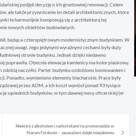
dańskiej podjęli decyzję o ich gruntownej renowacji. Celem
w, ale także przywrócenie im detali architektonicznych, które
dynki te harmonijnie komponują się z architekturą tej
wienie nowych obiektów budowlanych.
 168, będąca czteropiętrowym modernistycznym budynkiem. W
nacznej uwagi. Jego jedynymi wyraźnymi cechami były duży
udniowej stronie budynku. Jednak dzięki niedawno
ę poprawiła. Obecnie elewacja kamienicy ma kolor piaskowy.
ch zdobią naczółki. Parter budynku ozdobiono boniowaniem i
i. Ponadto, wymieniono elementy blacharskie. Prace były
rządzanej przez ADM, a ich koszt wyniósł ponad 93 tysiące
cje sąsiednich budynków, w tym dawnej mesy oficerskiej (nr
Nieletni z alkoholem i narkotykami na promenadzie w
Starym Fordonie – zauważeni dzięki miejskiemu