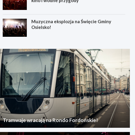
kino i wodne przygody
Muzyczna eksplozja na Święcie Gminy
Osielsko!
Tramwaje wracają na Rondo Fordońskie!