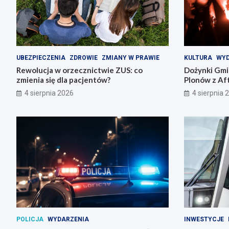
UBEZPIECZENIA
ZDROWIE
ZMIANY W PRAWIE
KULTURA
WYD
Rewolucja w orzecznictwie ZUS: co
Dożynki Gmi
zmienia się dla pacjentów?
Plonów z Aft
4 sierpnia 2026
4 sierpnia 
POLICJA
WYDARZENIA
INWESTYCJE