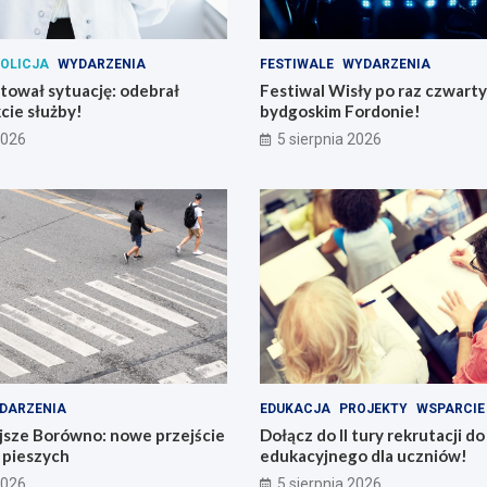
OLICJA
WYDARZENIA
FESTIWALE
WYDARZENIA
atował sytuację: odebrał
Festiwal Wisły po raz czwart
cie służby!
bydgoskim Fordonie!
2026
5 sierpnia 2026
DARZENIA
EDUKACJA
PROJEKTY
WSPARCIE
jsze Borówno: nowe przejście
Dołącz do II tury rekrutacji d
a pieszych
edukacyjnego dla uczniów!
2026
5 sierpnia 2026