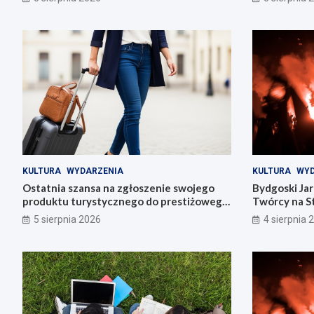
KULTURA
WYDARZENIA
KULTURA
WYD
Ostatnia szansa na zgłoszenie swojego
Bydgoski Ja
produktu turystycznego do prestiżowego
Twórcy na St
konkursu POT
5 sierpnia 2026
4 sierpnia 