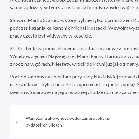
samorządowcy, w tym starosta oraz burmistrzowie i wójt z p
Słowa o Marku Szarudze, który był nie tylko burmistrzem Kc
podczas kazania ks. kanonik Michał Kostecki. W swoim wys
pracy często był widywany w kościele.
Ks. Kostecki wspominał również ostatnią rozmowę z burmist
Wniebowzięciem Najświętszej Maryi Panny. Burmistrz wyraz
z rodziną w górach. Niestety, wrócił do Kcyni już jako zmar
Pochód żałobny na cmentarz przy ulicy Nakielskiej prowadzi
uczestników – byli zdania, że przypominało to pielgrzymkę
swemu włodarzowi na jego ostatniej drodze do miejsca wie
Nawigacja
Wzmożona aktywność podejrzanej osoby na
wpisu
bydgoskich ulicach