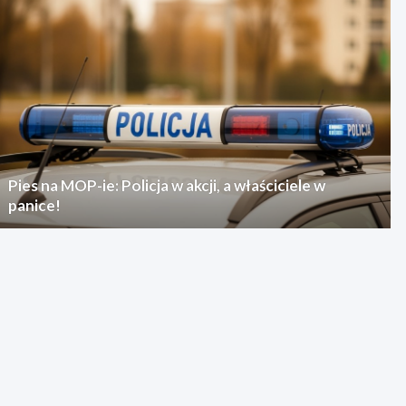
Pies na MOP-ie: Policja w akcji, a właściciele w
panice!