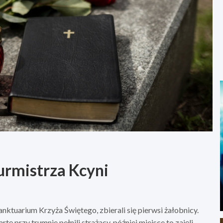
urmistrza Kcyni
ktuarium Krzyża Świętego, zbierali się pierwsi żałobnicy.
przy trumnie pełnili strażacy, później miejsce to zajęli