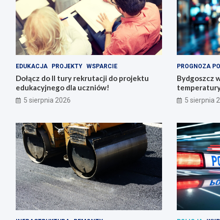
EDUKACJA
PROJEKTY
WSPARCIE
PROGNOZA P
Dołącz do II tury rekrutacji do projektu
Bydgoszcz w
edukacyjnego dla uczniów!
temperatury 
5 sierpnia 2026
5 sierpnia 