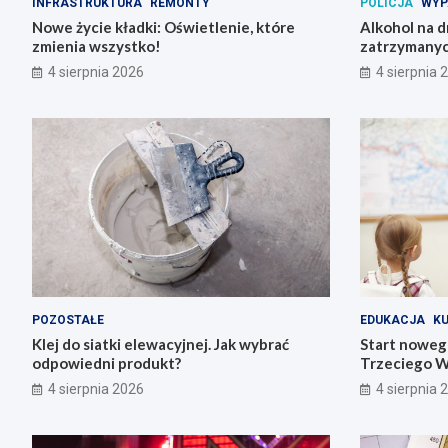
INFRASTRUKTURA
REMONTY
POLICJA
WYP
Nowe życie kładki: Oświetlenie, które
Alkohol na 
zmienia wszystko!
zatrzymanyc
4 sierpnia 2026
4 sierpnia 
POZOSTAŁE
EDUKACJA
K
Klej do siatki elewacyjnej. Jak wybrać
Start noweg
odpowiedni produkt?
Trzeciego W
4 sierpnia 2026
4 sierpnia 