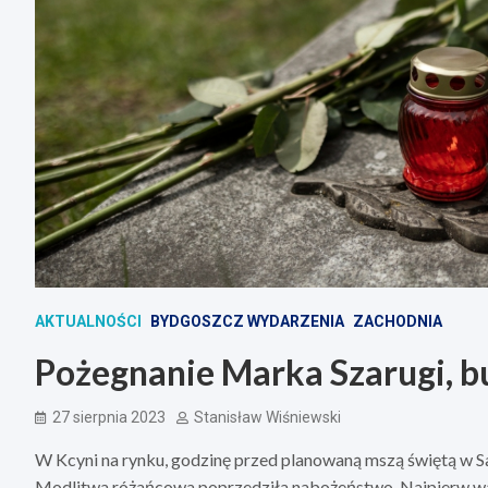
AKTUALNOŚCI
BYDGOSZCZ WYDARZENIA
ZACHODNIA
Pożegnanie Marka Szarugi, b
27 sierpnia 2023
Stanisław Wiśniewski
W Kcyni na rynku, godzinę przed planowaną mszą świętą w San
Modlitwa różańcowa poprzedziła nabożeństwo. Najpierw wartę 