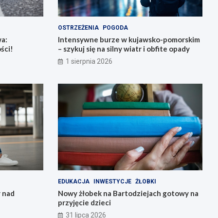
OSTRZEŻENIA
POGODA
a:
Intensywne burze w kujawsko-pomorskim
ści!
– szykuj się na silny wiatr i obfite opady
1 sierpnia 2026
EDUKACJA
INWESTYCJE
ŻŁOBKI
 nad
Nowy żłobek na Bartodziejach gotowy na
przyjęcie dzieci
31 lipca 2026