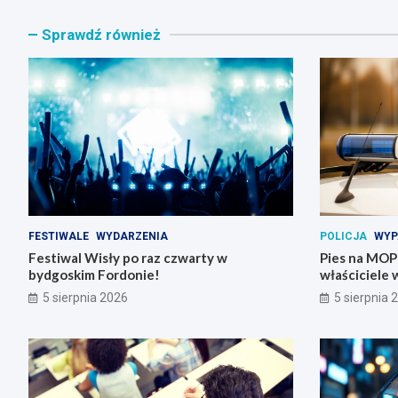
Sprawdź również
FESTIWALE
WYDARZENIA
POLICJA
WYP
Festiwal Wisły po raz czwarty w
Pies na MOP-i
bydgoskim Fordonie!
właściciele 
5 sierpnia 2026
5 sierpnia 