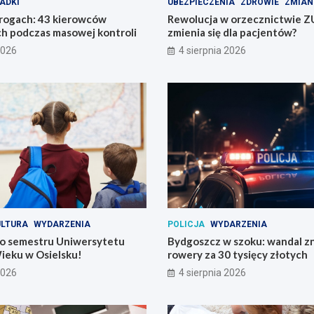
ADKI
UBEZPIECZENIA
ZDROWIE
ZMIAN
drogach: 43 kierowców
Rewolucja w orzecznictwie Z
h podczas masowej kontroli
zmienia się dla pacjentów?
2026
4 sierpnia 2026
ULTURA
WYDARZENIA
POLICJA
WYDARZENIA
o semestru Uniwersytetu
Bydgoszcz w szoku: wandal zn
ieku w Osielsku!
rowery za 30 tysięcy złotych
2026
4 sierpnia 2026