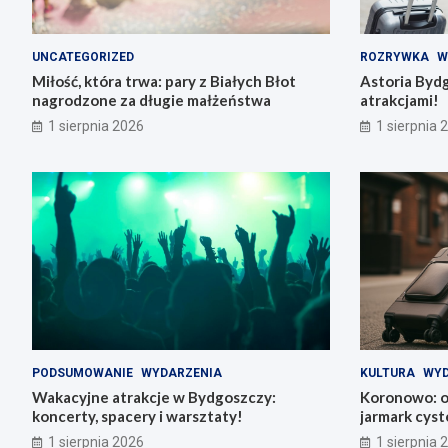
UNCATEGORIZED
ROZRYWKA
W
Miłość, która trwa: pary z Białych Błot
Astoria Byd
nagrodzone za długie małżeństwa
atrakcjami!
1 sierpnia 2026
1 sierpnia 
PODSUMOWANIE
WYDARZENIA
KULTURA
WYD
Wakacyjne atrakcje w Bydgoszczy:
Koronowo: od
koncerty, spacery i warsztaty!
jarmark cys
1 sierpnia 2026
1 sierpnia 