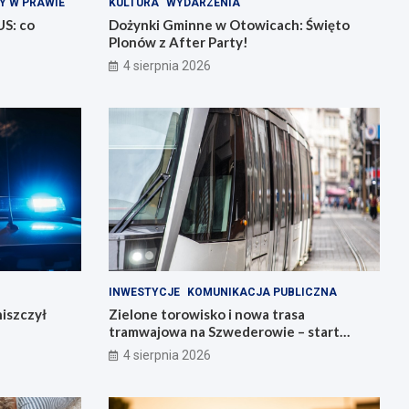
Y W PRAWIE
KULTURA
WYDARZENIA
US: co
Dożynki Gminne w Otowicach: Święto
Plonów z After Party!
4 sierpnia 2026
INWESTYCJE
KOMUNIKACJA PUBLICZNA
iszczył
Zielone torowisko i nowa trasa
tramwajowa na Szwederowie – start
budowy!
4 sierpnia 2026