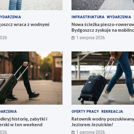
YDARZENIA
INFRASTRUKTURA
WYDARZENIA
goszcz wraca z wodnymi
Nowa ścieżka pieszo-rowerow
Bydgoszcz zyskuje na mobilno
2026
1 sierpnia 2026
ARZENIA
OFERTY PRACY
REKREACJA
kryj historię, zabytki i
Ratownik wodny poszukiwany
terski w ten weekend
Jeziorem Jezuickim!
2026
1 sierpnia 2026