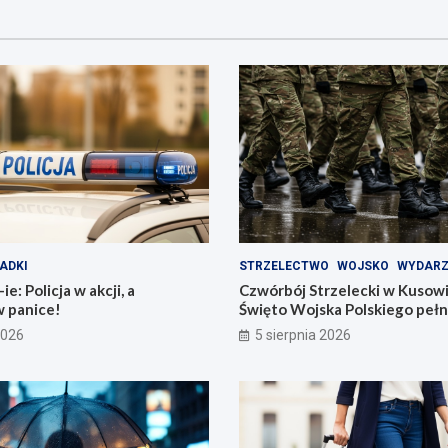
ADKI
STRZELECTWO
WOJSKO
WYDARZ
e: Policja w akcji, a
Czwórbój Strzelecki w Kusow
w panice!
Święto Wojska Polskiego pełn
2026
5 sierpnia 2026