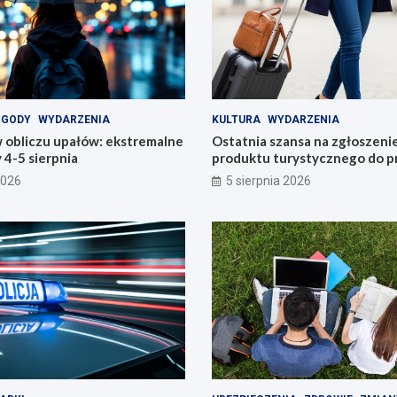
OGODY
WYDARZENIA
KULTURA
WYDARZENIA
 obliczu upałów: ekstremalne
Ostatnia szansa na zgłoszeni
4-5 sierpnia
produktu turystycznego do p
konkursu POT
2026
5 sierpnia 2026