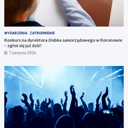
o
r
ó
w
WYDARZENIA
ZATRUDNIENIE
Konkurs na dyrektora żłobka samorządowego w Koronowie
– zgłoś się już dziś!
7 sierpnia 2026