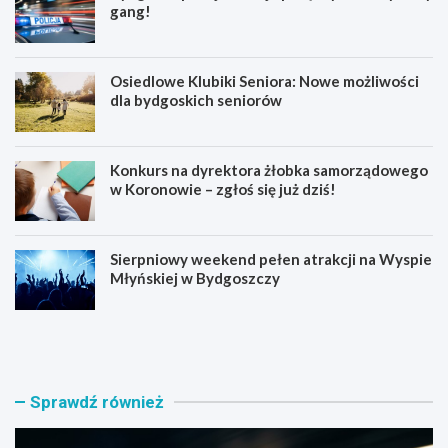
gang!
Osiedlowe Klubiki Seniora: Nowe możliwości
dla bydgoskich seniorów
Konkurs na dyrektora żłobka samorządowego
w Koronowie – zgłoś się już dziś!
Sierpniowy weekend pełen atrakcji na Wyspie
Młyńskiej w Bydgoszczy
B
O
y
s
d
i
g
e
o
d
Sprawdź również
s
l
k
o
a
w