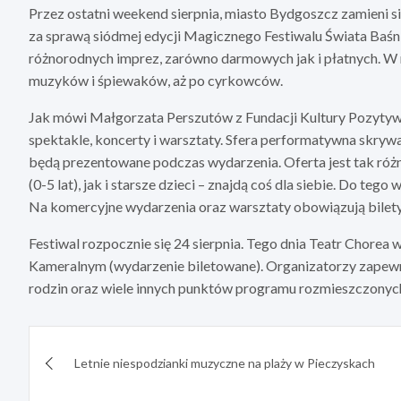
Przez ostatni weekend sierpnia, miasto Bydgoszcz zamieni się
za sprawą siódmej edycji Magicznego Festiwalu Świata Baśni
różnorodnych imprez, zarówno darmowych jak i płatnych. W m
muzyków i śpiewaków, aż po cyrkowców.
Jak mówi Małgorzata Perszutów z Fundacji Kultury Pozytywk
spektakle, koncerty i warsztaty. Sfera performatywna skryw
będą prezentowane podczas wydarzenia. Oferta jest tak różn
(0-5 lat), jak i starsze dzieci – znajdą coś dla siebie. Do te
Na komercyjne wydarzenia oraz warsztaty obowiązują bilety 
Festiwal rozpocznie się 24 sierpnia. Tego dnia Teatr Chore
Kameralnym (wydarzenie biletowane). Organizatorzy zapewnia
rodzin oraz wiele innych punktów programu rozmieszczonyc
Nawigacja
Letnie niespodzianki muzyczne na plaży w Pieczyskach
wpisu