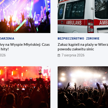
DARZENIA
BEZPIECZEŃSTWO
ZDROWIE
vy na Wyspie Młyńskiej: Czas
Zakaz kąpieli na plaży w Wier
hity!
powodu zakwitu sinic
2026
7 sierpnia 2026