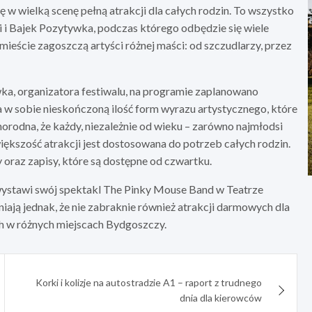
 w wielką scenę pełną atrakcji dla całych rodzin. To wszystko
 i Bajek Pozytywka, podczas którego odbędzie się wiele
ieście zagoszczą artyści różnej maści: od szczudlarzy, przez
a, organizatora festiwalu, na programie zaplanowano
a w sobie nieskończoną ilość form wyrazu artystycznego, które
orodna, że każdy, niezależnie od wieku – zarówno najmłodsi
go większość atrakcji jest dostosowana do potrzeb całych rodzin.
oraz zapisy, które są dostępne od czwartku.
a wystawi swój spektakl The Pinky Mouse Band w Teatrze
ją jednak, że nie zabraknie również atrakcji darmowych dla
h w różnych miejscach Bydgoszczy.
Korki i kolizje na autostradzie A1 – raport z trudnego
dnia dla kierowców