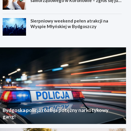
samorządowego w Koronowie – zgłoś się już
dziś!
Sierpniowy weekend pełen atrakcji na
Wyspie Młyńskiej w Bydgoszczy
Bydgoska policja rozbija potężny narkotykowy
gang!