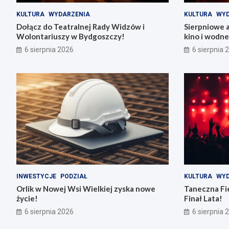
KULTURA
WYDARZENIA
KULTURA
WYD
Dołącz do Teatralnej Rady Widzów i
Sierpniowe 
Wolontariuszy w Bydgoszczy!
kino i wodn
6 sierpnia 2026
6 sierpnia 
INWESTYCJE
PODZIAŁ
KULTURA
WYD
Orlik w Nowej Wsi Wielkiej zyska nowe
Taneczna Fie
życie!
Finał Lata!
6 sierpnia 2026
6 sierpnia 