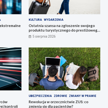
A
KULTURA
WYDARZENIA
 ekstremalne
Ostatnia szansa na zgłoszenie swojego
produktu turystycznego do prestiżowego
konkursu POT
5 sierpnia 2026
UBEZPIECZENIA
ZDROWIE
ZMIANY W PRAWIE
owców
Rewolucja w orzecznictwie ZUS: co
j kontroli
zmienia się dla pacjentów?