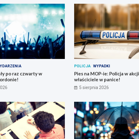
YDARZENIA
POLICJA
WYPADKI
ły po raz czwarty w
Pies na MOP-ie: Policja w akcji
ordonie!
właściciele w panice!
2026
5 sierpnia 2026