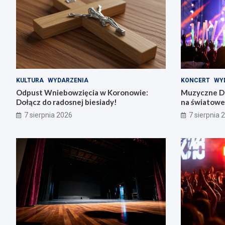
KULTURA
WYDARZENIA
KONCERT
WY
Odpust Wniebowzięcia w Koronowie:
Muzyczne Di
Dołącz do radosnej biesiady!
na światowe 
7 sierpnia 2026
7 sierpnia 