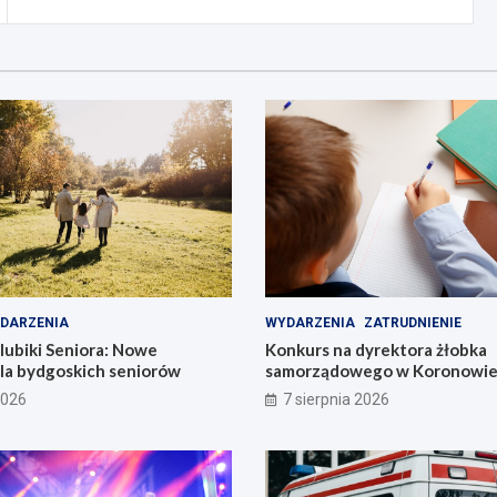
DARZENIA
WYDARZENIA
ZATRUDNIENIE
lubiki Seniora: Nowe
Konkurs na dyrektora żłobka
dla bydgoskich seniorów
samorządowego w Koronowie –
już dziś!
2026
7 sierpnia 2026