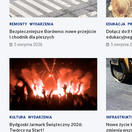
REMONTY
WYDARZENIA
EDUKACJA
P
Bezpieczniejsze Borówno: nowe przejście
Dołącz do II 
i chodnik dla pieszych
edukacyjneg
5 sierpnia 2026
5 sierpnia 
KULTURA
WYDARZENIA
INFRASTRUKT
Bydgoski Jarmark Świąteczny 2026:
Nowe życie k
Twórcy na Start!
zmienia wsz