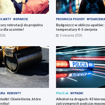
ROJEKTY
WSPARCIE
PROGNOZA POGODY
WYDARZENI
tury rekrutacji do projektu
Bydgoszcz w obliczu upałów:
o dla uczniów!
temperatury 4-5 sierpnia
2026
5 sierpnia 2026
URA
REMONTY
POLICJA
WYPADKI
ładki: Oświetlenie, które
Alkohol na drogach: 43 kier
ystko!
zatrzymanych podczas masowe