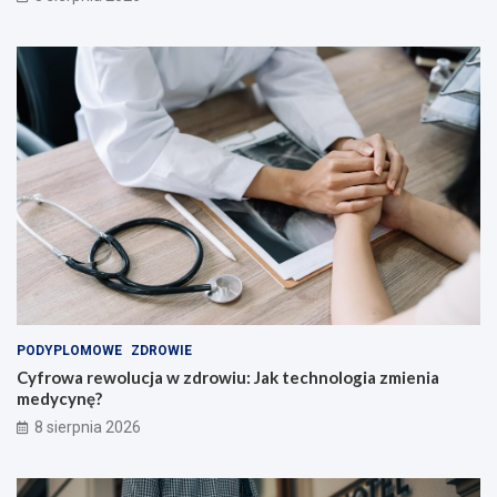
z
y
c
i
e
l
i
!
PODYPLOMOWE
ZDROWIE
Cyfrowa rewolucja w zdrowiu: Jak technologia zmienia
medycynę?
8 sierpnia 2026