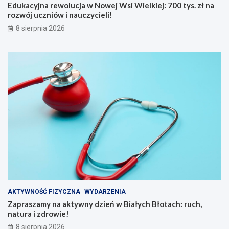
k
s
Edukacyjna rewolucja w Nowej Wsi Wielkiej: 700 tys. zł na
d
.
rozwój uczniów i nauczycieli!
b
z
8 sierpnia 2026
a
ł
ć
n
o
a
s
r
i
o
e
z
b
w
i
ó
e
j
l
u
a
c
t
z
e
n
m
i
n
ó
a
w
d
i
AKTYWNOŚĆ FIZYCZNA
WYDARZENIA
w
n
Zapraszamy na aktywny dzień w Białych Błotach: ruch,
o
a
natura i zdrowie!
d
u
ą
c
8 sierpnia 2026