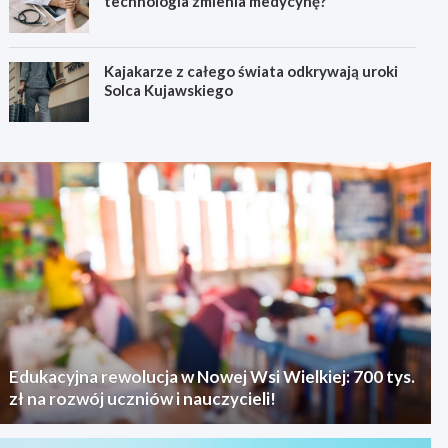
technologia zmienia medycynę?
Kajakarze z całego świata odkrywają uroki
Solca Kujawskiego
Edukacyjna rewolucja w Nowej Wsi Wielkiej: 700 tys.
zł na rozwój uczniów i nauczycieli!