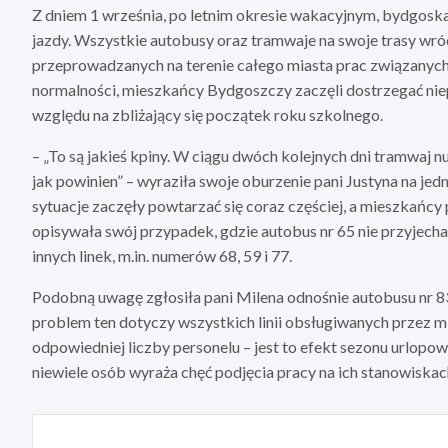
Z dniem 1 września, po letnim okresie wakacyjnym, bydgos
jazdy. Wszystkie autobusy oraz tramwaje na swoje trasy wróc
przeprowadzanych na terenie całego miasta prac związanyc
normalności, mieszkańcy Bydgoszczy zaczęli dostrzegać nie
względu na zbliżający się początek roku szkolnego.
– „To są jakieś kpiny. W ciągu dwóch kolejnych dni tramwaj nu
jak powinien” – wyraziła swoje oburzenie pani Justyna na je
sytuacje zaczęły powtarzać się coraz częściej, a mieszkańcy
opisywała swój przypadek, gdzie autobus nr 65 nie przyjechał
innych linek, m.in. numerów 68, 59 i 77.
Podobną uwagę zgłosiła pani Milena odnośnie autobusu nr 8
problem ten dotyczy wszystkich linii obsługiwanych przez mi
odpowiedniej liczby personelu – jest to efekt sezonu urlop
niewiele osób wyraża chęć podjęcia pracy na ich stanowiskac
Nawigacja