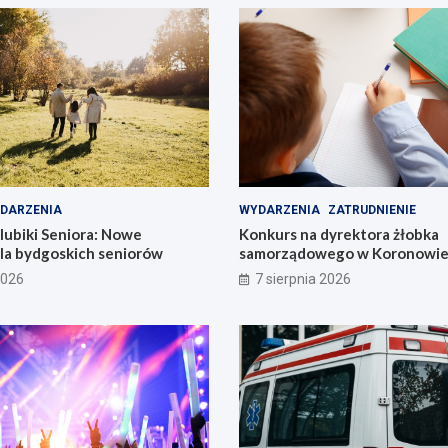
DARZENIA
WYDARZENIA
ZATRUDNIENIE
lubiki Seniora: Nowe
Konkurs na dyrektora żłobka
dla bydgoskich seniorów
samorządowego w Koronowie –
już dziś!
2026
7 sierpnia 2026