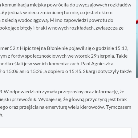
ka komunikacja miejska powróciła do zwyczajowych rozkładów
iły jednak w nieco zmienionej formie, co jest efektem
h z siecią wodociągową. Mimo zapowiedzi powrotu do
pokojące błędy i braki w nowych rozkładach, zwłaszcza ze
mer 52 z Hipicznej na Błonie nie pojawił się o godzinie 15:12,
dnym z forów społecznościowych we wtorek 29 sierpnia. Takie
 podkreślali je w swoich komentarzach. Pani Agnieszka
 o 15:06 ani o 15:26, a dopiero o 15:45. Skargi dotyczyły także
3. W odpowiedzi otrzymała przeprosiny oraz informację, że
ejski przewoźnik. Wydaje się, że główną przyczyną jest brak
owego oraz przejścia na emeryturę wielu kierowców. Tymczasem
h.