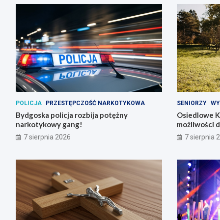
POLICJA
PRZESTĘPCZOŚĆ NARKOTYKOWA
SENIORZY
WY
Bydgoska policja rozbija potężny
Osiedlowe K
narkotykowy gang!
możliwości 
7 sierpnia 2026
7 sierpnia 