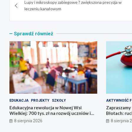
Lupy i mikroskopy zabiegowe ? zwiększona precyzja w
wpisu
leczeniu kanałowym
Sprawdź również
EDUKACJA
PROJEKTY
SZKOŁY
AKTYWNOŚĆ F
Edukacyjna rewolucja w Nowej Wsi
Zapraszamy 
Wielkiej: 700 tys. zł na rozwój uczniów i
Błotach: ruc
nauczycieli!
8 sierpnia 2026
8 sierpnia 