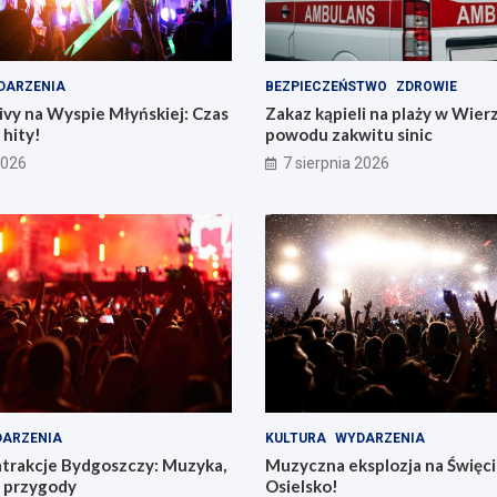
DARZENIA
BEZPIECZEŃSTWO
ZDROWIE
vy na Wyspie Młyńskiej: Czas
Zakaz kąpieli na plaży w Wier
hity!
powodu zakwitu sinic
2026
7 sierpnia 2026
ARZENIA
KULTURA
WYDARZENIA
atrakcje Bydgoszczy: Muzyka,
Muzyczna eksplozja na Święc
e przygody
Osielsko!