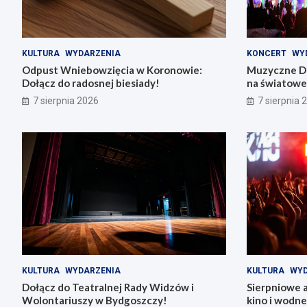
KULTURA
WYDARZENIA
KONCERT
WY
Odpust Wniebowzięcia w Koronowie:
Muzyczne Di
Dołącz do radosnej biesiady!
na światowe 
7 sierpnia 2026
7 sierpnia 
KULTURA
WYDARZENIA
KULTURA
WYD
Dołącz do Teatralnej Rady Widzów i
Sierpniowe 
Wolontariuszy w Bydgoszczy!
kino i wodn