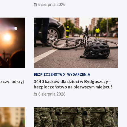
pierwszym miejscu!
6 sierpnia 2026
BEZPIECZEŃSTWO
WYDARZENIA
zczy: odkryj
3440 kasków dla dzieci w Bydgoszczy –
bezpieczeństwo na pierwszym miejscu!
6 sierpnia 2026